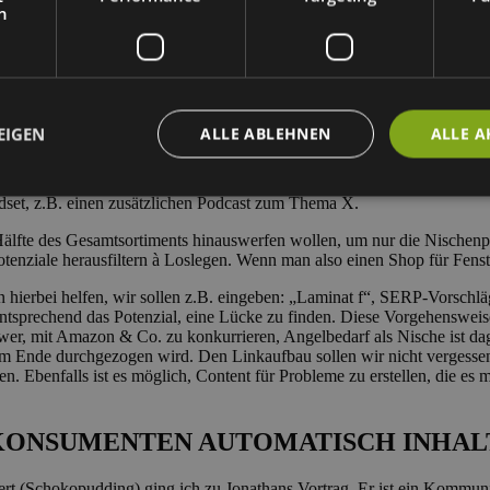
h
?
wohl, wenn KMU nicht ein Vollsortiment einstellen, sondern ihr Angebo
Welt raus und konzentriert euch nur auf Wein aus Südafrika. Von der St
EIGEN
ALLE ABLEHNEN
ALLE A
t starken Inhalten, etwa im Blogbereich zu den „wichtigsten Weingü
ndset, z.B. einen zusätzlichen Podcast zum Thema X.
 Hälfte des Gesamtsortiments hinauswerfen wollen, um nur die Nischen
nziale herausfiltern à Loslegen. Wenn man also einen Shop für Fenste
 hierbei helfen, wir sollen z.B. eingeben: „Laminat f“, SERP-Vorsch
 entsprechend das Potenzial, eine Lücke zu finden. Diese Vorgehensweis
, mit Amazon & Co. zu konkurrieren, Angelbedarf als Nische ist dage
zum Ende durchgezogen wird. Den Linkaufbau sollen wir nicht vergess
n. Ebenfalls ist es möglich, Content für Probleme zu erstellen, die es 
KONSUMENTEN AUTOMATISCH INHALT
rt (Schokopudding) ging ich zu Jonathans Vortrag. Er ist ein Kommuni