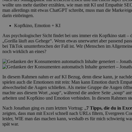
wollte uns mehr darüber erzählen, wie man mit KI und Empathie SEO-
man allerdings mit etwas ChatGPT schreibt, muss man die Marke/eigen
darin einbringen.
Kopfkino, Emotion + KI
Aus psychologischer Sicht findet bei uns immer ein Kopfkino statt – 
„Gorilla läuft aus Gehege“. Wenn etwas unerwartet aber passend pas
bei TikTok ununterbrochen der Fall ist. Wir (Menschen im Allgemeine
noch wirklich an eines?
In diesem Rahmen nahm er auf KI Bezug, denn diese kann, je nachdem
spielen auch die Emotionen mit rein: Man kann Emotion durch Empath
abwechselnd die Augen schließen. Als meine Gruppe die Augen öffnen
machte aus diesem Wort „soap“, während die andere Seite „soup“ ant
arbeiten und Kopfkino und Emotion verbinden. In diesem Rahmen stellt
Nach Jonathan ging es zum letzten Vortrag: „
7 Tipps, die du in Ex
zeigten, dass man mit Excel schnell nach URLs filtern, Evergreen C
leider, WIE man das machen kann, weshalb es für mich schwierig war,
spät war.