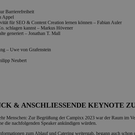
 Barrierefreiheit
en Appel
ität für SEO & Content Creation lernen können – Fabian Auler
o. schlagen kannst – Markus Hövener
e generiert – Jonathan T. Mall
ting – Uwe von Grafenstein
hilipp Neubert
CK & ANSCHLIESSENDE KEYNOTE ZU
ehr Menschen: Zur Begrüßung der Campixx 2023 war der Raum im Vergl
hne die nachfolgenden Speaker ankündigen würden.
Informationen zum Ablauf und Catering weitergab, begann auch schon 