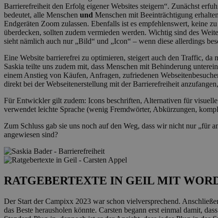
Barrierefreiheit den Erfolg eigener Websites steigern“. Zunächst erf
bedeutet, alle Menschen
und
Menschen mit Beeinträchtigung erhalten
Endgeräten Zoom zulassen. Ebenfalls ist es empfehlenswert, keine zu
überdecken, sollten zudem vermieden werden. Wichtig sind des Weite
sieht nämlich auch nur „Bild“ und „Icon“ – wenn diese allerdings be
Eine Website barrierefrei zu optimieren, steigert auch den Traffic, da
Saskia teilte uns zudem mit, dass Menschen mit Behinderung untereina
einem Anstieg von Käufen, Anfragen, zufriedenen Webseitenbesuch
direkt bei der Webseitenerstellung mit der Barrierefreiheit anzufang
Für Entwickler gilt zudem: Icons beschriften, Alternativen für visuell
verwendet leichte Sprache (wenig Fremdwörter, Abkürzungen, komplexe 
Zum Schluss gab sie uns noch auf den Weg, dass wir nicht nur „für and
angewiesen sind?
RATGEBERTEXTE IN GEIL MIT WORD
Der Start der Campixx 2023 war schon vielversprechend. Anschließend
das Beste herausholen könnte. Carsten begann erst einmal damit, dass