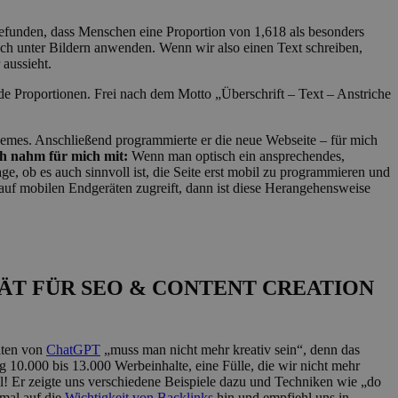
gefunden, dass Menschen eine Proportion von 1,618 als besonders
h unter Bildern anwenden. Wenn wir also einen Text schreiben,
 aussieht.
ende Proportionen. Frei nach dem Motto „Überschrift – Text – Anstriche
 Themes. Anschließend programmierte er die neue Webseite – für mich
ch nahm für mich mit:
Wenn man optisch ein ansprechendes,
ge, ob es auch sinnvoll ist, die Seite erst mobil zu programmieren und
uf mobilen Endgeräten zugreift, dann ist diese Herangehensweise
ÄT FÜR SEO & CONTENT CREATION
eiten von
ChatGPT
„muss man nicht mehr kreativ sein“, denn das
 10.000 bis 13.000 Werbeinhalte, eine Fülle, die wir nicht mehr
! Er zeigte uns verschiedene Beispiele dazu und Techniken wie „do
nmal auf die
Wichtigkeit von Backlinks
hin und empfiehl uns in