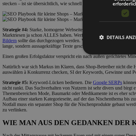
erforderlic
stecken – ist sie übersichtlich, wie schnell kommt man zum Bezahlen
Strategie #4:
Starke, homogene Webseite erstellen. Am besten ist es 
Marktriesen ja schon ALLES haben. Werft die Rotweine aus der ganzen 
DETAILS ANZ
Bildern
sollte das durchgezogen werden. Weitere Keywords können mi
lange, sondern aussagekräftige Texte geschrieben werden.
Einen großen Erfolgsfaktor verspricht ein nach außen gerichtetes Mi
Natürlich war sich Markus im Klaren, dass Shop-Betreiber nicht die
auswählen à Konkurrenz checken, SI der Keywords, Gewinne und Pote
Strategie #5:
Keyword-Lücken bedienen. Die
Google SERPs
können
nicht rankt. Das Suchverhalten von Nutzern ist sehr divers und birgt
Themenbereichen Mode, Baumarkt oder Medikamente ist es eher schwer
Aufbau einer starken Kategorieseite, auf der das Nischenthema bis 
Notfall muss ein separater Shop für die Nischenprodukte gebaut werde
zu verlinken.
WIE MAN AUS DEN GEDANKEN DER 
Nach der Mittagspause mit leckerem Essen und mit einem super Desse