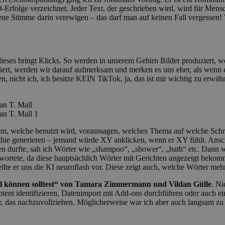
Erfolge verzeichnet. Jeder Text, der geschrieben wird, wird für Men
e Stimme darin verewigen – das darf man auf keinen Fall vergessen! W
dieses bringt Klicks. So werden in unserem Gehirn Bilder produziert, w
siert, werden wir darauf aufmerksam und merken es uns eher, als wen
n, nicht ich, ich besitze KEIN TikTok, ja, das ist mir wichtig zu erw
, welche benutzt wird, voraussagen, welches Thema auf welche Schreib
ie generieren – jemand würde XY anklicken, wenn er XY fühlt. Anschl
 durfte, sah ich Wörter wie „shampoo“, „shower“, „bath“ etc. Dann w
wortete, da diese hauptsächlich Wörter mit Gerichten angezeigt bekomm
e er uns die KI neuroflash vor. Diese zeigt auch, welche Wörter mehr i
cel können solltest“ von Tamara Zimmermann und Vildan Gülle
. Ni
ontent identifizieren, Datenimport mit Add-ons durchführen oder auch
 das nachzuvollziehen. Möglicherweise war ich aber auch langsam zu vo