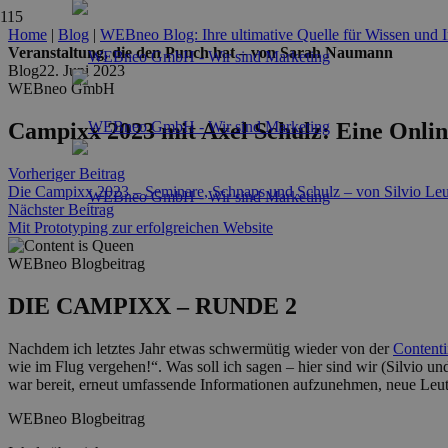
Home
|
Blog
|
WEBneo Blog: Ihre ultimative Quelle für Wissen und I
Veranstaltung, die den Punch hat – von Sarah Naumann
Blog
22. Juni 2023
WEBneo GmbH
Campixx 2023 mit Axel Schulz: Eine Onli
Vorheriger Beitrag
Die Campixx 2023 – Seminare, Schnaps und Schulz – von Silvio Leut
Nächster Beitrag
Mit Prototyping zur erfolgreichen Website
WEBneo Blogbeitrag
DIE CAMPIXX – RUNDE 2
Nachdem ich letztes Jahr etwas schwermütig wieder von der
Content
wie im Flug vergehen!“. Was soll ich sagen – hier sind wir (Silvio u
war bereit, erneut umfassende Informationen aufzunehmen, neue Leut
WEBneo Blogbeitrag