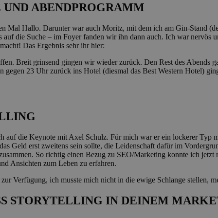
LZ UND ABENDPROGRAMM
n Mal Hallo. Darunter war auch Moritz, mit dem ich am Gin-Stand (den
 auf die Suche – im Foyer fanden wir ihn dann auch. Ich war nervös u
acht! Das Ergebnis sehr ihr hier:
ffen. Breit grinsend gingen wir wieder zurück. Den Rest des Abends ga
n gegen 23 Uhr zurück ins Hotel (diesmal das Best Western Hotel) gin
ELLING
ch auf die Keynote mit Axel Schulz. Für mich war er ein lockerer Typ 
s Geld erst zweitens sein sollte, die Leidenschaft dafür im Vordergrund
sammen. So richtig einen Bezug zu SEO/Marketing konnte ich jetzt nic
 und Ansichten zum Leben zu erfahren.
r Verfügung, ich musste mich nicht in die ewige Schlange stellen, mei
SS STORYTELLING IN DEINEM MARKE