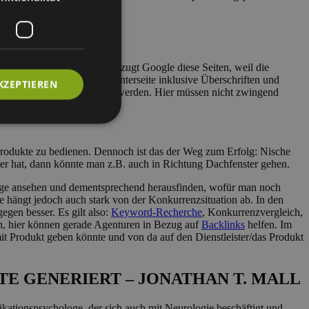
t spezifizieren. Dann bevorzugt Google diese Seiten, weil die
artseite bis zur letzten Unterseite inklusive Überschriften und
KZEPTIEREN
tern und Regionen“ bedient werden. Hier müssen nicht zwingend
produkte zu bedienen. Dennoch ist das der Weg zum Erfolg: Nische
r hat, dann könnte man z.B. auch in Richtung Dachfenster gehen.
läge ansehen und dementsprechend herausfinden, wofür man noch
e hängt jedoch auch stark von der Konkurrenzsituation ab. In den
gen besser. Es gilt also:
Keyword-Recherche
, Konkurrenzvergleich,
en, hier können gerade Agenturen in Bezug auf
Backlinks
helfen. Im
mit Produkt geben könnte und von da auf den Dienstleister/das Produkt
E GENERIERT – JONATHAN T. MALL
kationspsychologe, der sich auch mit Neurologie beschäftigt und