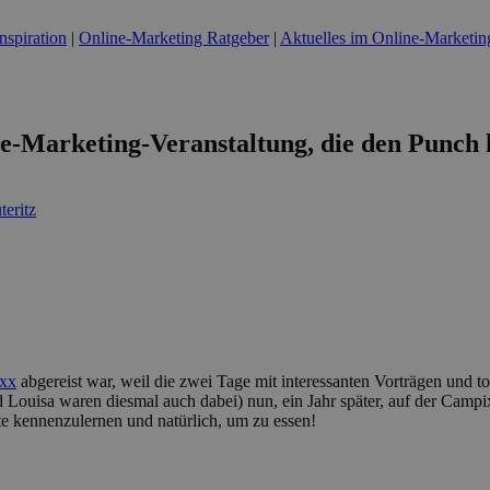
nspiration
|
Online-Marketing Ratgeber
|
Aktuelles im Online-Marketin
ne-Marketing-Veranstaltung, die den Punch
eritz
ixx
abgereist war, weil die zwei Tage mit interessanten Vorträgen und t
nd Louisa waren diesmal auch dabei) nun, ein Jahr später, auf der Camp
e kennenzulernen und natürlich, um zu essen!