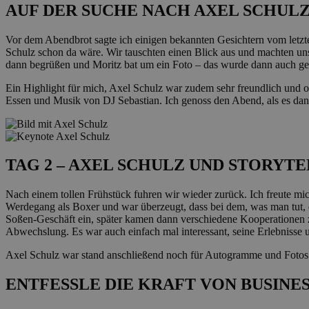
AUF DER SUCHE NACH AXEL SCHU
Vor dem Abendbrot sagte ich einigen bekannten Gesichtern vom letzte
Schulz schon da wäre. Wir tauschten einen Blick aus und machten uns
dann begrüßen und Moritz bat um ein Foto – das wurde dann auch gem
Ein Highlight für mich, Axel Schulz war zudem sehr freundlich und o
Essen und Musik von DJ Sebastian. Ich genoss den Abend, als es dan
TAG 2 – AXEL SCHULZ UND STORYT
Nach einem tollen Frühstück fuhren wir wieder zurück. Ich freute mi
Werdegang als Boxer und war überzeugt, dass bei dem, was man tut, da
Soßen-Geschäft ein, später kamen dann verschiedene Kooperationen zu
Abwechslung. Es war auch einfach mal interessant, seine Erlebnisse
Axel Schulz war stand anschließend noch für Autogramme und Fotos zu
ENTFESSLE DIE KRAFT VON BUSINE