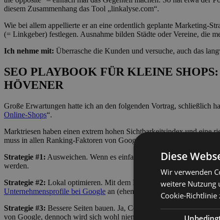
diesem Zusammenhang das Tool „linkalyse.com“.
Wie bei allem appellierte er an eine ordentlich geplante Marketing-S
(= Linkgeber) festlegen. Ausnahme bilden Städte oder Vereine, die me
Ich nehme mit:
Überrasche die Kunden und versuche, auch das langwe
SEO PLAYBOOK FÜR KLEINE SHOPS:
HÖVENER
Große Erwartungen hatte ich an den folgenden Vortrag, schließlich
Online-Shops
“.
Marktriesen haben einen extrem hohen Sichtbarkeitsindex und eine ri
muss in allen Ranking-Faktoren von Google (+ 200) gut sein. Nun k
Diese Webse
Strategie #1:
Ausweichen. Wenn es einfach nicht möglich ist, „größer
werden.
Wir verwenden Co
Strategie #2:
Lokal optimieren. Mit dem Keyword „Rotwein kaufen“ wir
weitere Nutzung 
Unternehmensprofile bei Google
an (ehemals Google MyBusiness)!
Cookie-Richtlinie
Strategie #3:
Bessere Seiten bauen. Ja, Content is king, aber zwinge
von Google, dennoch wird sich wohl niemand 3.000 Wörter über „Hosen
Unbeding