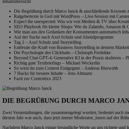
Inhaltsübersicht
Die Begrüßung durch Marco Janck & anschließende Keynote zur
Ratgebertexte in Geil mit WordPress – Live-Session mit Carst
Expect the unexpected: Was wir von Medien & TV über Kreativ
SEO Playbook für kleine Shops: Wie du Zalando, Amazon & C
Wie man aus den Gedanken der Konsumenten automatisch Inhalt
Auf der Suche nach Axel Schulz und Abendprogramm
Tag 2 – Axel Schulz und Storytelling
Entfessle die Kraft von Business Storytelling in deinem Marke
Die Psychologie des Clickbaits – Christoph Ferdekke
Beyond Chat GPT-4: Generative KI in der Praxis skalieren – P
Richtig gute Textbriefings – Michael Weckerlin
So wirst du zum Content Endgegner – Andreas Bierwirth
7 Hacks für bessere Inhalte – Jens Altmann
Fazit zur Contentixx 2023
DIE BEGRÜßUNG DURCH MARCO JAN
Zwei Veranstaltungen, die zusammengelegt wurden, bedeutet auch m
diesem Jahr war auch, dass jetzt immer Moderator_innen auf der Bü
Nachdem Marco Janck einige freundliche Worte an uns richtete und 