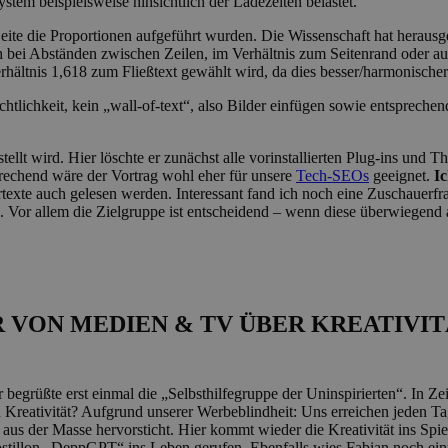
ystem beispielsweise hinsichtlich der Ladezeiten belastet.
Seite die Proportionen aufgeführt wurden. Die Wissenschaft hat heraus
ei Abständen zwischen Zeilen, im Verhältnis zum Seitenrand oder auc
rhältnis 1,618 zum Fließtext gewählt wird, da dies besser/harmonischer
sichtlichkeit, kein „wall-of-text“, also Bilder einfügen sowie entsprech
ellt wird. Hier löschte er zunächst alle vorinstallierten Plug-ins und
prechend wäre der Vortrag wohl eher für unsere
Tech-SEOs
geeignet.
I
texte auch gelesen werden. Interessant fand ich noch eine Zuschauerfra
Vor allem die Zielgruppe ist entscheidend – wenn diese überwiegend a
 VON MEDIEN & TV ÜBER KREATIVIT
 begrüßte erst einmal die „Selbsthilfegruppe der Uninspirierten“. In Z
Kreativität? Aufgrund unserer Werbeblindheit: Uns erreichen jeden Tag
 der Masse hervorsticht. Hier kommt wieder die Kreativität ins Spiel
Postillon „DeppGPT“ ins Leben gerufen. Ebenfalls wies Fabian noch ei