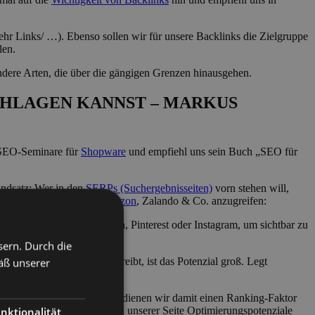
mehr Links/ …). Ebenso sollen wir für unsere Backlinks die Zielgruppe
len.
ndere Arten, die über die gängigen Grenzen hinausgehen.
SCHLAGEN KANNST – MARKUS
 SEO-Seminare für
Shopware
und empfiehl uns sein Buch „SEO für
undsatz: Wer in den
SERPs (Suchergebnisseiten)
vorn stehen will,
angewendet werden, um
Amazon
, Zalando & Co. anzugreifen:
rsuchen: Nutzt
SEA
, Amazon, Pinterest oder Instagram, um sichtbar zu
sern. Durch die
 Stadt noch dahinter schreibt, ist das Potenzial groß. Legt
äß unserer
ert für die Nutzer. Zwar bedienen wir damit einen Ranking-Faktor
 stattdessen schauen, wo in unserer Seite Optimierungspotenziale
nktionalität