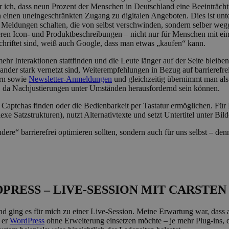
uhr ich, dass neun Prozent der Menschen in Deutschland eine Beeinträch
 einen uneingeschränkten Zugang zu digitalen Angeboten. Dies ist unt
 Meldungen schalten, die von selbst verschwinden, sondern selber wegg
ren Icon- und Produktbeschreibungen – nicht nur für Menschen mit ei
schriftet sind, weiß auch Google, dass man etwas „kaufen“ kann.
 mehr Interaktionen stattfinden und die Leute länger auf der Seite bleib
nder stark vernetzt sind, Weiterempfehlungen in Bezug auf barrierefrei
ern sowie
Newsletter-Anmeldungen
und gleichzeitig übernimmt man als
en, da Nachjustierungen unter Umständen herausfordernd sein können.
e Captchas finden oder die Bedienbarkeit per Tastatur ermöglichen. Für 
Satzstrukturen), nutzt Alternativtexte und setzt Untertitel unter Bild
ere“ barrierefrei optimieren sollten, sondern auch für uns selbst – denn
PRESS – LIVE-SESSION MIT CARSTEN
 ging es für mich zu einer Live-Session. Meine Erwartung war, dass a
 er
WordPress
ohne Erweiterung einsetzen möchte – je mehr Plug-ins, 