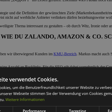
trategie und die Definition der gewünschten Ziele (Markenbekanntheit/
ist nicht auf werbliche Anbieter verlinken dürfen beziehungsweise wol
iligste Thema interessant zu gestalten – ob durch Witz, Ironie oder a
 WIE DU ZALANDO, AMAZON & CO. 
 haben wir überwiegend Kunden im
KMU-Bereich
. Markus macht auch
esige Anzahl an Backlinks. Für die SEO gilt dabei vornehmlich der Gr
önnen einige Strategien für kleine und mittelständische Unternehmen 
ite verwendet Cookies.
“ als die Marktriesen zu werden, sollte man es über andere Kanäle ve
okies, um die Benutzerfreundlichkeit unserer Website zu verbes
d es vermutlich nichts mit Platz 1 bei Google, wenn man allerdings die
unserer Webseite stimmen Sie der Verwendung von Cookies gem
 zu.
Weitere Informationen
nd (noch) längere
SEO-Texte
als OBI oder Otto.de bilden keinen Mehrw
 kaufen“ durchlesen – wie immer: Qualität vor Quantität. Wir sollten
t
Performance
Targeting
Fu