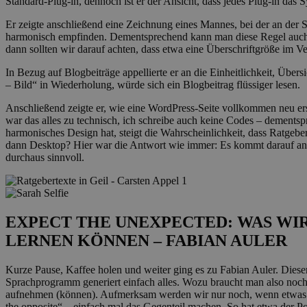
Standard-Plug-in, dennoch ist er der Ansicht, dass jedes Plug-in das S
Er zeigte anschließend eine Zeichnung eines Mannes, bei der an der 
harmonisch empfinden. Dementsprechend kann man diese Regel auch b
dann sollten wir darauf achten, dass etwa eine Überschriftgröße im Ve
In Bezug auf Blogbeiträge appellierte er an die Einheitlichkeit, Über
– Bild“ in Wiederholung, würde sich ein Blogbeitrag flüssiger lesen.
Anschließend zeigte er, wie eine WordPress-Seite vollkommen neu erst
war das alles zu technisch, ich schreibe auch keine Codes – dements
harmonisches Design hat, steigt die Wahrscheinlichkeit, dass Ratgeber
dann Desktop? Hier war die Antwort wie immer: Es kommt darauf an. 
durchaus sinnvoll.
EXPECT THE UNEXPECTED: WAS WIR
LERNEN KÖNNEN – FABIAN AULER
Kurze Pause, Kaffee holen und weiter ging es zu Fabian Auler. Dieser
Sprachprogramm generiert einfach alles. Wozu braucht man also noch 
aufnehmen (können). Aufmerksam werden wir nur noch, wenn etwas aus
the opposite“ – einfach mal das Gegenteil machen. So hat etwa der 