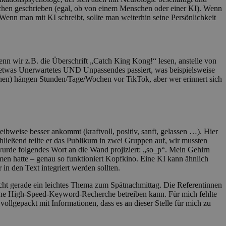
schen geschrieben (egal, ob von einem Menschen oder einer KI). Wenn
enn man mit KI schreibt, sollte man weiterhin seine Persönlichkeit
enn wir z.B. die Überschrift „Catch King Kong!“ lesen, anstelle von
n etwas Unerwartetes UND Unpassendes passiert, was beispielsweise
ähnen) hängen Stunden/Tage/Wochen vor TikTok, aber wer erinnert sich
weise besser ankommt (kraftvoll, positiv, sanft, gelassen …). Hier
ießend teilte er das Publikum in zwei Gruppen auf, wir mussten
urde folgendes Wort an die Wand projiziert: „so_p“. Mein Gehirn
en hatte – genau so funktioniert Kopfkino. Eine KI kann ähnlich
n den Text integriert werden sollten.
cht gerade ein leichtes Thema zum Spätnachmittag. Die Referentinnen
 eine High-Speed-Keyword-Recherche betreiben kann. Für mich fehlte
llgepackt mit Informationen, dass es an dieser Stelle für mich zu