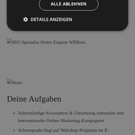
Zusammenarbeit mit dir freut!
ALLE ABLEHNEN
Zentrale Lage im Herzen von Dresden & Leipzig
DETAILS ANZEIGEN
Gut erreichbar per ÖPNV (inkl. Fahrrad- & Auto-
Parkplatz)
Deine Aufgaben
Selbstständige Konzeption & Umsetzung nationaler und
internationaler Online-Marketing-Kampagnen
Schwerpunkt liegt auf Webshop-Projekten im E-