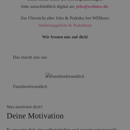
bitte ausschließlich digital an:
jobs@webneo.de
.
Zur Übersicht aller Jobs & Praktika bei WEBneo:
Stellenangebote & Praktikum
Wir freuen uns auf dich!
Das macht uns aus
Familienfreundlich
Karrie
Was motiviert dich?
Deine Motivation
Es erwartet dich eine selbstständige und verantwortungsvolle