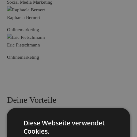
Social Media Marketing
Raphaela Bernert
Onlinemarketing
Eric Pietschmann
Onlinemarketing
Deine Vorteile
Eigenverantwortliches Arbeiten an spannenden Online
Diese Webseite verwendet
Marketing Projekten direkt mit dem Kunden
Cookies.
Ganzheitliche Online-Marketing Strategien selber