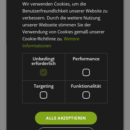
umsetzen (Von der Konzeption bis zum Controlling)
Wir verwenden Cookies, um die
Benutzerfreundlichkeit unserer Website zu
Einblick in neueste Online Marketing-Ansätze
verbessern. Durch die weitere Nutzung
Individueller Karriereplan mit Ausbau deiner
unserer Webseite stimmen Sie der
Kompetenzen als Online Marketing Experte
Verwendung von Cookies gemäß unserer
Cookie-Richtlinie zu.
Weitere
Flexible Arbeitszeiten & Wochenstunden (Auch Teilzeit
Informationen
möglich)
Professionelles Projektmanagement zur Projekt-
Unbedingt
Performance
Strukturierung
erforderlich
Leistungsstarker Laptop mit zwei zusätzlichen Monitoren
Wir schicken dich regelmäßig auf Weiterbildungen &
Targeting
Funktionalität
Zertifizierungen
Kostenfreie Sportangebote im Haus (Rückenkurse,
Massagen etc.)
Kostenfreie Getränke, frisches Obst & Snacks
ALLE AKZEPTIEREN
Kreatives, lockeres & hilfsbereites Team das sich auf die