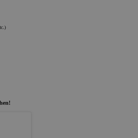
c.)
hen!