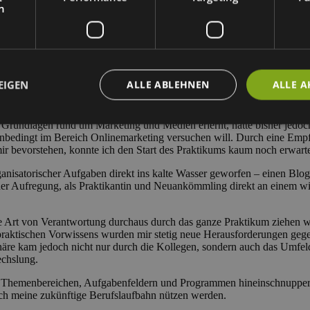
h
EIGEN
ALLE ABLEHNEN
ALLE A
g vergangen
 Grundlagen rund um Marketing und Medien erlernt, hatte bisher jedoc
h unbedingt im Bereich Onlinemarketing versuchen will. Durch eine E
r bevorstehen, konnte ich den Start des Praktikums kaum noch erwart
nisatorischer Aufgaben direkt ins kalte Wasser geworfen – einen Blog
der Aufregung, als Praktikantin und Neuankömmling direkt an einem wic
se Art von Verantwortung durchaus durch das ganze Praktikum ziehen w
praktischen Vorwissens wurden mir stetig neue Herausforderungen gege
äre kam jedoch nicht nur durch die Kollegen, sondern auch das Umfeld 
chslung.
 an Themenbereichen, Aufgabenfeldern und Programmen hineinschnupper
auch meine zukünftige Berufslaufbahn nützen werden.