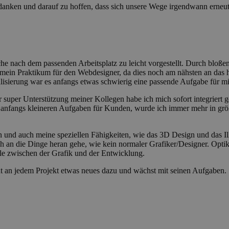
bedanken und darauf zu hoffen, dass sich unsere Wege irgendwann erneu
e nach dem passenden Arbeitsplatz zu leicht vorgestellt. Durch blo
ich mein Praktikum für den Webdesigner, da dies noch am nähsten an d
sierung war es anfangs etwas schwierig eine passende Aufgabe für mi
 super Unterstützung meiner Kollegen habe ich mich sofort integriert
h anfangs kleineren Aufgaben für Kunden, wurde ich immer mehr in größ
und auch meine speziellen Fähigkeiten, wie das 3D Design und das Ill
h an die Dinge heran gehe, wie kein normaler Grafiker/Designer. Opti
le zwischen der Grafik und der Entwicklung.
nt an jedem Projekt etwas neues dazu und wächst mit seinen Aufgaben.