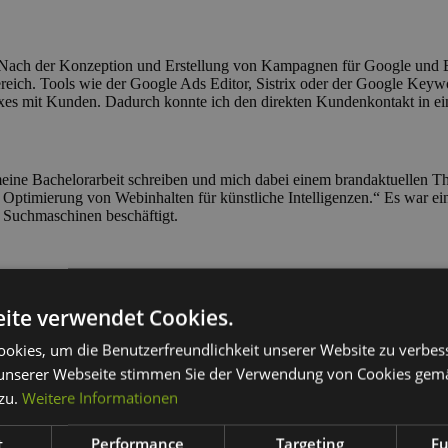
n. Nach der Konzeption und Erstellung von Kampagnen für Google un
h. Tools wie der Google Ads Editor, Sistrix oder der Google Keywor
xes mit Kunden. Dadurch konnte ich den direkten Kundenkontakt in ein
meine Bachelorarbeit schreiben und mich dabei einem brandaktuellen 
. Optimierung von Webinhalten für künstliche Intelligenzen.“ Es war e
n Suchmaschinen beschäftigt.
 das Zwischenmenschliche. Das Team ist unheimlich angenehm und sehr
ite verwendet Cookies.
der Arbeit sind mir besonders das Jahres-Kick-off 2026 und unsere Mi
an wunderbar abschalten.
okies, um die Benutzerfreundlichkeit unserer Website zu verbes
unserer Webseite stimmen Sie der Verwendung von Cookies gem
 zu.
Weitere Informationen
tur wirklich schweren Herzens, da ich für den nächsten großen Schri
hwissen im Onlinemarketing mit, sondern auch sehr gute Erinnerungen a
t
Performance
Targeting
Fu
eo an der richtigen Adresse.