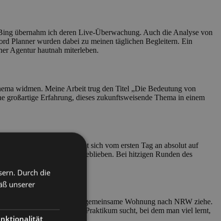
d Bing übernahm ich deren Live-Überwachung. Auch die Analyse von
d Planner wurden dabei zu meinen täglichen Begleitern. Ein
er Agentur hautnah miterleben.
Thema widmen. Meine Arbeit trug den Titel „Die Bedeutung von
ine großartige Erfahrung, dieses zukunftsweisende Thema in einem
 hilfsbereit. Man begegnet sich vom ersten Tag an absolut auf
ttagspausen in Erinnerung geblieben. Bei hitzigen Runden des
sern. Durch die
äß unserer
tt mit meiner Freundin in eine gemeinsame Wohnung nach NRW ziehe.
n ein tolles Team. Wer ein Praktikum sucht, bei dem man viel lernt,
nktionalität