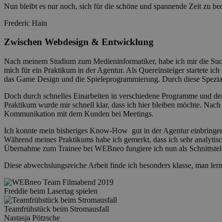
Nun bleibt es nur noch, sich für die schöne und spannende Zeit zu 
Frederic Hain
Zwischen Webdesign & Entwicklung
Nach meinem Studium zum Medieninformatiker, habe ich mir die Such
mich für ein Praktikum in der Agentur. Als Quereinsteiger startete 
das Game Design und die Spieleprogrammierung. Durch diese Speziali
Doch durch schnelles Einarbeiten in verschiedene Programme und der
Praktikum wurde mir schnell klar, dass ich hier bleiben möchte. Nac
Kommunikation mit dem Kunden bei Meetings.
Ich konnte mein bisheriges Know-How gut in der Agentur einbringen 
Während meines Praktikums habe ich gemerkt, dass ich sehr analytisc
Übernahme zum Trainee bei WEBneo fungiere ich nun als Schnittstel
Diese abwechslungsreiche Arbeit finde ich besonders klasse, man ler
Freddie beim Lasertag spielen
Teamfrühstück beim Stromausfall
Nastasja Pötzsche