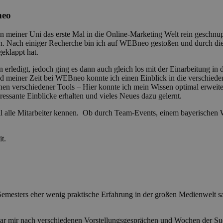
neo
iner Uni das erste Mal in die Online-Marketing Welt rein geschnupp
ln. Nach einiger Recherche bin ich auf WEBneo gestoßen und durch die
eklappt hat.
rledigt, jedoch ging es dann auch gleich los mit der Einarbeitung in 
rend meiner Zeit bei WEBneo konnte ich einen Einblick in die verschi
erschiedener Tools – Hier konnte ich mein Wissen optimal erweitern.
ssante Einblicke erhalten und vieles Neues dazu gelernt.
ell alle Mitarbeiter kennen. Ob durch Team-Events, einem bayerischen
t.
Semesters eher wenig praktische Erfahrung in der großen Medienwelt sa
ar mir nach verschiedenen Vorstellungsgesprächen und Wochen der Such