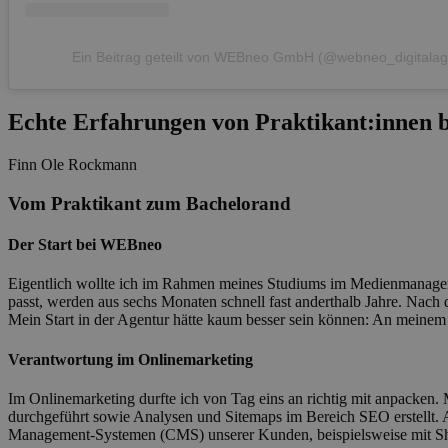
Ein Beitrag geteilt von WEBneo GmbH (@webneo_digitalag
Echte Erfahrungen von Praktikant:innen
Finn Ole Rockmann
Vom Praktikant zum Bachelorand
Der Start bei WEBneo
Eigentlich wollte ich im Rahmen meines Studiums im Medienmanageme
passt, werden aus sechs Monaten schnell fast anderthalb Jahre. Nach 
Mein Start in der Agentur hätte kaum besser sein können: An meinem
Verantwortung im Onlinemarketing
Im Onlinemarketing durfte ich von Tag eins an richtig mit anpacken.
durchgeführt sowie Analysen und Sitemaps im Bereich SEO erstellt. Au
Management-Systemen (CMS) unserer Kunden, beispielsweise mit S