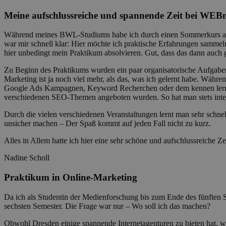
Meine aufschlussreiche und spannende Zeit bei WEB
Während meines BWL-Studiums habe ich durch einen Sommerkurs an me
war mir schnell klar: Hier möchte ich praktische Erfahrungen samme
hier unbedingt mein Praktikum absolvieren. Gut, dass das dann auch g
Zu Beginn des Praktikums wurden ein paar organisatorische Aufgaben e
Marketing ist ja noch viel mehr, als das, was ich gelernt habe. Wäh
Google Ads Kampagnen, Keyword Recherchen oder dem kennen lernen v
verschiedenen SEO-Themen angeboten wurden. So hat man stets intere
Durch die vielen verschiedenen Veranstaltungen lernt man sehr schn
unsicher machen – Der Spaß kommt auf jeden Fall nicht zu kurz.
Alles in Allem hatte ich hier eine sehr schöne und aufschlussreiche Zei
Nadine Scholl
Praktikum in Online-Marketing
Da ich als Studentin der Medienforschung bis zum Ende des fünften 
sechsten Semester. Die Frage war nur – Wo soll ich das machen?
Obwohl Dresden einige spannende Internetagenturen zu bieten hat, w