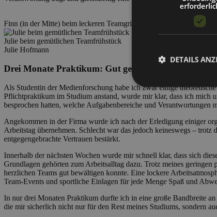
erforderlic
Finn (in der Mitte) beim leckeren Teamgrillen
Julie beim gemütlichen Teamfrühstück
Julie Hofmann
DETAILS ANZ
Drei Monate Praktikum: Gut genutzt und wie im Flu
Als Studentin der Medienforschung habe ich zwar einige theoretische
Pflichtpraktikum im Studium anstand, wurde mir klar, dass ich mic
besprochen hatten, welche Aufgabenbereiche und Verantwortungen mi
Angekommen in der Firma wurde ich nach der Erledigung einiger orga
Arbeitstag übernehmen. Schlecht war das jedoch keineswegs – trotz 
entgegengebrachte Vertrauen bestärkt.
Innerhalb der nächsten Wochen wurde mir schnell klar, dass sich die
Grundlagen gehörten zum Arbeitsalltag dazu. Trotz meines geringen 
herzlichen Teams gut bewältigen konnte. Eine lockere Arbeitsatmosph
Team-Events und sportliche Einlagen für jede Menge Spaß und Abwe
In nur drei Monaten Praktikum durfte ich in eine große Bandbreite
die mir sicherlich nicht nur für den Rest meines Studiums, sondern 