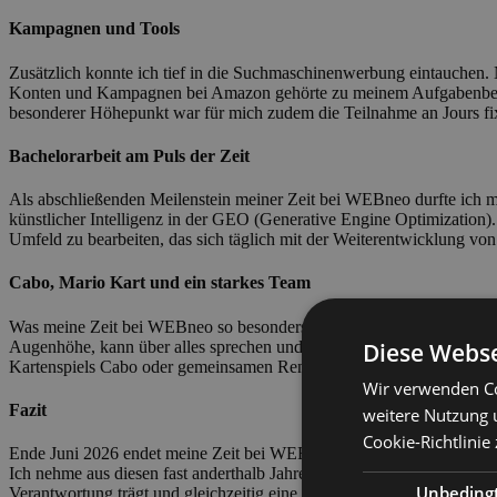
Kampagnen und Tools
Zusätzlich konnte ich tief in die Suchmaschinenwerbung eintauche
Konten und Kampagnen bei Amazon gehörte zu meinem Aufgabenbereic
besonderer Höhepunkt war für mich zudem die Teilnahme an Jours fi
Bachelorarbeit am Puls der Zeit
Als abschließenden Meilenstein meiner Zeit bei WEBneo durfte ich 
künstlicher Intelligenz in der GEO (Generative Engine Optimization)
Umfeld zu bearbeiten, das sich täglich mit der Weiterentwicklung vo
Cabo, Mario Kart und ein starkes Team
Was meine Zeit bei WEBneo so besonders gemacht hat, war vor allem
Diese Webse
Augenhöhe, kann über alles sprechen und gemeinsam lachen. Abseits 
Kartenspiels Cabo oder gemeinsamen Rennen in Mario Kart konnte m
Wir verwenden Co
Fazit
weitere Nutzung 
Cookie-Richtlinie
Ende Juni 2026 endet meine Zeit bei WEBneo. Ich verlasse die Agen
Ich nehme aus diesen fast anderthalb Jahren nicht nur enorm viel Fac
Unbeding
Verantwortung trägt und gleichzeitig eine gute Zeit hat, ist bei WEBn