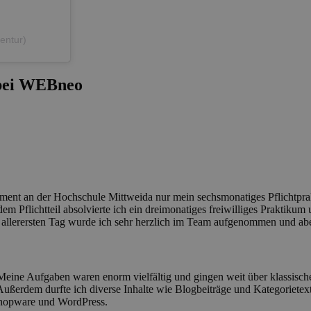
entur)
 bei WEBneo
nt an der Hochschule Mittweida nur mein sechsmonatiges Pflichtprak
dem Pflichtteil absolvierte ich ein dreimonatiges freiwilliges Praktik
 allerersten Tag wurde ich sehr herzlich im Team aufgenommen und ab
 Meine Aufgaben waren enorm vielfältig und gingen weit über klassisc
ßerdem durfte ich diverse Inhalte wie Blogbeiträge und Kategorietexte
hopware und WordPress.