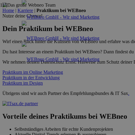
Home
|
Karriere
|
Praktikum bei WEBneo
Nutze deine Chance!
Dein Praktikum bei WEBneo
Wirf einen Blick hinter die Kulissen von WEBneo und erfahre was d
Du hast Interesse an einem Praktikum bei WEBneo? Dann findest du hi
Wir nehmen deinen Datenschutz Ernst: Hinweise zum Schutz deiner D
Praktikum im Online Marketing
Praktikum in der Entwicklung
Praktikum im Design
Übrigens sind wir auch Partner des Empfehlungsbundes & IT Sax
.
Vorteile deines Praktikums bei WEBneo
Selbstständiges Arbeiten für echte Kundenprojekten
Aktuelle Digital-Trends erlernen & ausprobieren