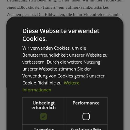
Beteiligung statt Belehrung. Daher haben wir mit der Produktion
eines „Blockbuster-Trailers“ ein aufmerksamkeitsstarkes
Zeichen gesetzt. Die Bildwelten, die beim Videodreh entstanden
sind, konnten dann die Medien für die gesamte Kampagne
Diese Webseite verwendet
bespielen. Neben dem Film entstanden Infobroschüren,
Tischaufsteller, Give-aways und eine fortlaufende
Cookies.
Kommunikation über interne Kommunikationskanäle wie das
Wir verwenden Cookies, um die
Social Intranet und Führungskräfteveranstaltungen.
Benutzerfreundlichkeit unserer Website zu
verbessern. Durch die weitere Nutzung
unserer Webseite stimmen Sie der
Verwendung von Cookies gemäß unserer
Cookie-Richtlinie zu.
Weitere
Informationen
Unbedingt
Performance
erforderlich
Juniks & WEBneo – gemeinsam jetzt noch besser
Noch mehr Expertise bieten wir
Ihnen ab sofort bei folgenden
Targeting
Funktionalität