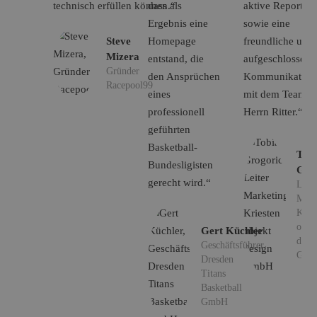
technisch erfüllen können.“
dass als
aktive Reports
Ergebnis eine
sowie eine
Steve
Homepage
freundliche und
Mizera
entstand, die
aufgeschlossene
Gründer
den Ansprüchen
Kommunikation
Racepool99
eines
mit dem Team 
professionell
Herrn Ritter.“
geführten
Basketball-
Tobi
Bundesligisten
Gro
gerecht wird.“
Leite
Mark
Krie
objek
Gert Küchler
desi
Geschäftsführer
Gmb
Dresden
Titans
Basketball
GmbH