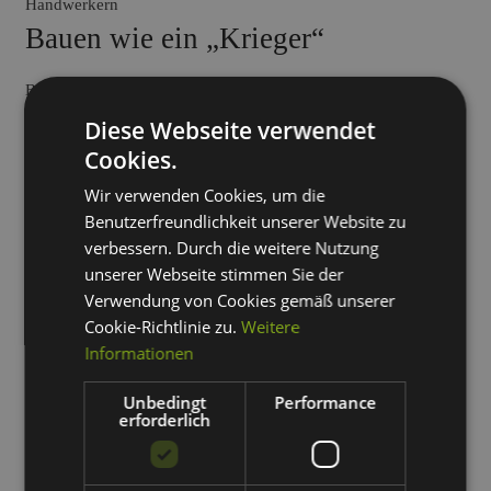
Handwerkern
Bauen wie ein „Krieger“
Bereits seit über 30 Jahren schafft Krieger + Schramm als
Projektentwickler Wohlfühlorte für Menschen, die ihr Zuhause
Diese Webseite verwendet
mit allen Sinnen genießen möchten. An seinen Standorten im
Cookies.
Rhein-Main-Gebiet, München, Berlin und Kassel hat sich das
Wir verwenden Cookies, um die
ursprünglich reine Bauunternehmen zu einem modernen
Benutzerfreundlichkeit unserer Website zu
Wohnungsbau-Spezialisten entwickelt.
verbessern. Durch die weitere Nutzung
Wir durften das Team von Krieger + Schramm langjährig
unserer Webseite stimmen Sie der
Verwendung von Cookies gemäß unserer
bei seinem Online Marketing unterstützen
, von erfolgreichem
Cookie-Richtlinie zu.
Weitere
Webdesign
bis hin zu smarten Marketing-Ansätzen wie
KI-SEO
Informationen
und
Google Ads
.
Zur Website von
Krieger + Schramm
Unbedingt
Performance
erforderlich