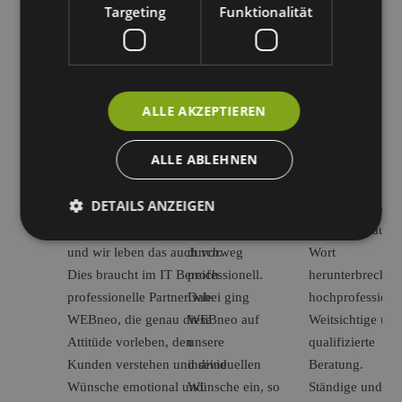
Targeting
Funktionalität
Testimonials
Was unsere Kunden sagen
“
“
“
ALLE AKZEPTIEREN
„Unser motorsportliches
„Die
„Die
ALLE ABLEHNEN
Unternehmen lanciert täglich
Zusammenarbeit
Zusammenarbeit
im
mit WEBneo
mit WEBneo
DETAILS ANZEIGEN
Hochgeschwindigkeitsbereich.
war sehr
GmbH lässt sich
Das erwarten unsere Kunden
angenehm und
im Grunde auf e
und wir leben das auch vor.
durchweg
Wort
Dies braucht im IT Bereich
professionell.
herunterbrechen
professionelle Partner wie
Dabei ging
hochprofessionel
WEBneo, die genau diese
WEBneo auf
Weitsichtige und
Attitüde vorleben, den
unsere
qualifizierte
Kunden verstehen und seine
individuellen
Beratung.
Wünsche emotional und
Wünsche ein, so
Ständige und