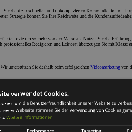
g. Sie dient zur schnellen und unkomplizierten Kommunikation mit Ih
etter-Strategie können Sie Ihre Reichweite und die Kundenzufriedenheit
rfasste Texte um so mehr von der Masse ab. Nutzen Sie die Erfahrung
h professionelles R
edigieren und Lektorat überzeugen Sie mit Klasse a
Wir unterstützen Sie deshalb beim erfolgreichen
Videomarketing
von de
ite verwendet Cookies.
en wir die Betreuung für Ihre Ads-Kampagnen.
Suchmaschinenwerbung
e-Marketing Ihres Unternehmens. Sie bietet eine Ergänzung zur langfri
okies, um die Benutzerfreundlichkeit unserer Website zu verbes
unserer Webseite stimmen Sie der Verwendung von Cookies gem
 zu.
Weitere Informationen
e Marketing! Wir beraten zu Kampagnen mit Instagram, TikTok, Linked
t
Performance
Targeting
Fu