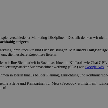
nspiel verschiedener Marketing-Disziplinen. Deshalb denken wir nich
achhaltig steigern
.
marktung ihrer Produkte und Dienstleistungen. M
it unserer langjährig
 um, die messbare Ergebnisse liefern.
 der wir Ihre Sichtbarkeit in Suchmaschinen in KI-Tools wie Chat GPT,
 mit leistungsstarker Suchmaschinenwerbung (SEA) wie
Google Ads
un
rnehmen in Berlin hinaus bei der Planung, Einrichtung und kontinuierl
Timeline-Pflege und Kampagnen für Meta (Facebook & Instagram), Linke
uen!