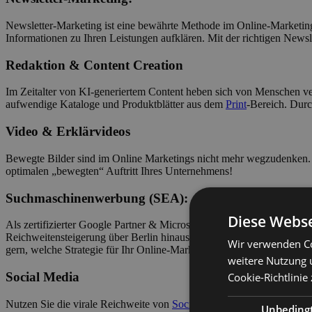
Newsletter-Marketing ist eine bewährte Methode im Online-Marketin
Informationen zu Ihren Leistungen aufklären. Mit der richtigen Newsl
Redaktion & Content Creation
Im Zeitalter von KI-generiertem Content heben sich von Menschen ve
aufwendige Kataloge und Produktblätter aus dem
Print
-Bereich. Durc
Video & Erklärvideos
Bewegte Bilder sind im Online Marketings nicht mehr wegzudenken. 
optimalen „bewegten“ Auftritt Ihres Unternehmens!
Suchmaschinenwerbung (SEA):
Diese Webse
Als zertifizierter Google Partner & Microsoft Ads Partner übernehm
Reichweitensteigerung über Berlin hinaus eine Chance für das Onlin
Wir verwenden Co
gern, welche Strategie für Ihr Online-Marketing zielführend ist.
weitere Nutzung 
Social Media
Cookie-Richtlinie
Nutzen Sie die virale Reichweite von
Social Media
auf für Ihr Onlin
Unbeding