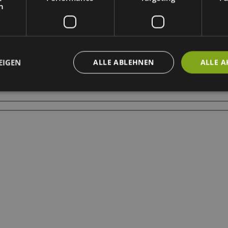
h
en Seminaren über Online-Marketing an Sie weiter. Dabei passen wir u
EIGEN
ALLE ABLEHNEN
ALLE A