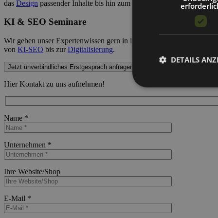
das
Design
passender Inhalte bis hin zum Community-Management.
erforderlic
KI & SEO Seminare
Wir geben unser Expertenwissen gern in individuellen und persönlich
von
KI-SEO
bis zur
Digitalisierung
.
DETAILS ANZ
Jetzt unverbindliches Erstgespräch anfragen
Hier Kontakt zu uns aufnehmen!
Name *
Bitte lasse dieses Feld leer.
Unternehmen *
Bitte lasse dieses Feld leer.
Ihre Website/Shop
Bitte lasse dieses Feld leer.
E-Mail *
Bitte lasse dieses Feld leer.