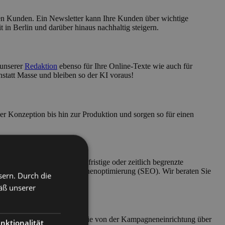
ren Kunden. Ein Newsletter kann Ihre Kunden über wichtige
 in Berlin und darüber hinaus nachhaltig steigern.
 unserer
Redaktion
ebenso für Ihre Online-Texte wie auch für
nstatt Masse und bleiben so der KI voraus!
r Konzeption bis hin zur Produktion und sorgen so für einen
 (SEA)
ist vor allem als kurzfristige oder zeitlich begrenzte
stig ausgelegten Suchmaschinenoptimierung (SEO). Wir beraten Sie
sern. Durch die
äß unserer
In & Co. und unterstützen Sie von der Kampagneneinrichtung über
nktionalität