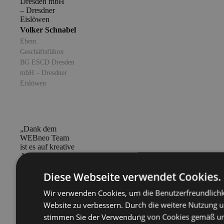
Volker Schnabel
Ehem.
Geschäftsführer
BG ESCD Dresden
mbH – Dresdner
Eislöwen
„Dank dem
WEBneo Team
ist es auf kreative
Art & Weise
gelungen,
unseren Gin
Diese Webseite verwendet Cookies.
erlebbar zu
machen und
Wir verwenden Cookies, um die Benutzerfreundlichk
unsere Story
Website zu verbessern. Durch die weitere Nutzung 
emotional zu
stimmen Sie der Verwendung von Cookies gemäß un
transportieren.