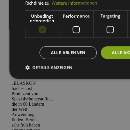
Cheers!“
Richtlinie zu.
Weitere Informationen
Mehr lesen
Unbedingt
Performance
Targeting
Weniger lesen
erforderlich
Jörg Fiedler
Geschäftsführer
Independent Spirit
ALLE ABLEHNEN
ALLE AK
Dresden GmbH
DETAILS ANZEIGEN
„ELASKON
Sachsen ist
Produzent von
Spezialschmierstoffen,
die in 60 Ländern
der Welt
Anwendung
finden. Bereits
sehr früh haben