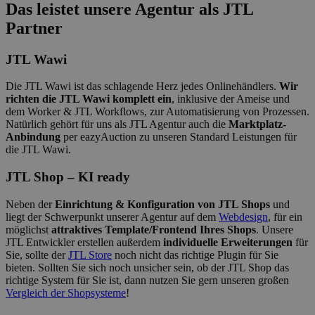
Das leistet unsere Agentur als JTL
Partner
JTL Wawi
Die JTL Wawi ist das schlagende Herz jedes Onlinehändlers.
Wir
richten die JTL Wawi komplett ein
, inklusive der Ameise und
dem Worker & JTL Workflows, zur Automatisierung von Prozessen.
Natürlich gehört für uns als JTL Agentur auch die
Marktplatz-
Anbindung
per eazyAuction zu unseren Standard Leistungen für
die JTL Wawi.
JTL Shop – KI ready
Neben der
Einrichtung & Konfiguration von JTL Shops
und
liegt der Schwerpunkt unserer Agentur auf dem
Webdesign
, für ein
möglichst
attraktives Template/Frontend Ihres Shops
. Unsere
JTL Entwickler erstellen außerdem
individuelle Erweiterungen
für
Sie, sollte der
JTL Store
noch nicht das richtige Plugin für Sie
bieten. Sollten Sie sich noch unsicher sein, ob der JTL Shop das
richtige System für Sie ist, dann nutzen Sie gern unseren großen
Vergleich der Shopsysteme
!