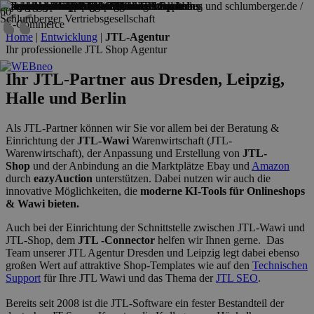
“
“
“
“
“
“
“
“
“
“
“
“
“
“
“
“
E-Commerce
Home
|
Entwicklung
|
JTL-Agentur
Ihr professionelle JTL Shop Agentur
Ihr JTL-Partner aus Dresden, Leipzig,
Halle und Berlin
Als JTL-Partner können wir Sie vor allem bei der Beratung &
Einrichtung der
JTL-Wawi
Warenwirtschaft (JTL-
Warenwirtschaft), der Anpassung und Erstellung von
JTL-
Shop
und der Anbindung an die Marktplätze Ebay und
Amazon
durch
eazyAuction
unterstützen. Dabei nutzen wir auch die
innovative Möglichkeiten, die
moderne KI-Tools für Onlineshops
& Wawi bieten.
Auch bei der Einrichtung der Schnittstelle zwischen JTL-Wawi und
JTL-Shop, dem
JTL -Connector
helfen wir Ihnen gerne. Das
Team unserer JTL Agentur Dresden und Leipzig legt dabei ebenso
großen Wert auf attraktive Shop-Templates wie auf den
Technischen
Support
für Ihre JTL Wawi und das Thema der
JTL SEO
.
Bereits seit 2008 ist die JTL-Software ein fester Bestandteil der