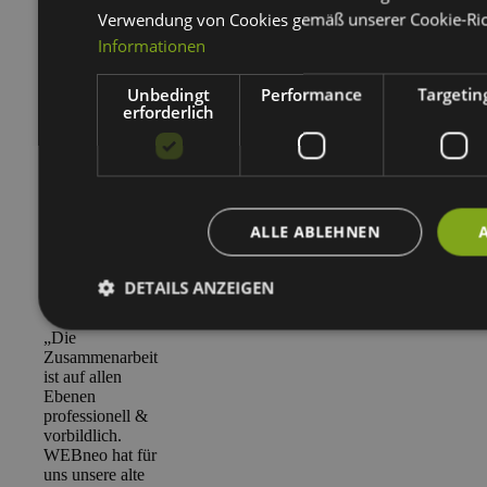
haben.“
Verwendung von Cookies gemäß unserer Cookie-Rich
Informationen
Mehr lesen
Weniger lesen
Unbedingt
Performance
Targetin
erforderlich
Stefan Richter
Prokurist
Canon Business
Center Dresden
ALLE ABLEHNEN
GmbH
DETAILS ANZEIGEN
„Die
Zusammenarbeit
ist auf allen
Ebenen
professionell &
vorbildlich.
WEBneo hat für
uns unsere alte