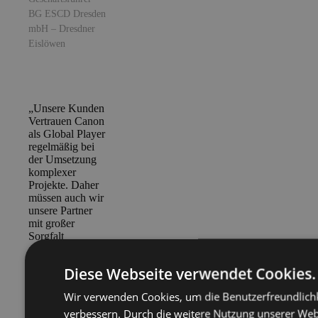
BG ESCD Dresden
mbH – Dresdner
Eislöwen
„Unsere Kunden
Vertrauen Canon
als Global Player
regelmäßig bei
der Umsetzung
komplexer
Projekte. Daher
müssen auch wir
unsere Partner
mit großer
Sorgfalt
auswählen und
freuen uns mit
Diese Webseite verwendet Cookies.
WEBneo eine
vertrauenswürdige
Wir verwenden Cookies, um die Benutzerfreundlichk
Agentur
verbessern. Durch die weitere Nutzung unserer Web
gefunden zu