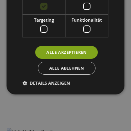
Die passende Lösung für Ihr Projekt
Targeting
Funktionalität
Neustart oder Migration in
Shopify?
Die Erstellung eines Shopify-Shops eignet sich hervorragend für
ALLE AKZEPTIEREN
unterschiedliche Ausgangssituationen
. Wir betreuen Ihre
Projekte gewissenhaft, unabhängig davon, ob es sich um einen
ALLE ABLEHNEN
kompletten Neueinstieg
oder einen
strategischen
Systemwechsel
handelt.
DETAILS ANZEIGEN