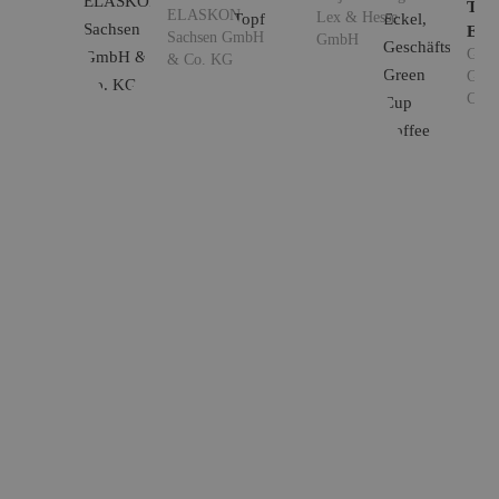
Tho
ELASKON
Lex & Hesse
Ecke
Sachsen GmbH
GmbH
Gesc
& Co. KG
Gree
Coff