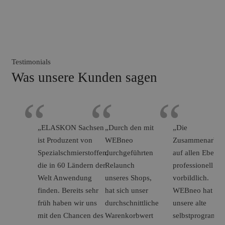
Testimonials
Was unsere Kunden sagen
“
“
“
„ELASKON Sachsen
„Durch den mit
„Die
ist Produzent von
WEBneo
Zusammenarbeit 
Spezialschmierstoffen,
durchgeführten
auf allen Ebene
die in 60 Ländern der
Relaunch
professionell &
Welt Anwendung
unseres Shops,
vorbildlich.
finden. Bereits sehr
hat sich unser
WEBneo hat für
früh haben wir uns
durchschnittliche
unsere alte
mit den Chancen des
Warenkorbwert
selbstprogrammi