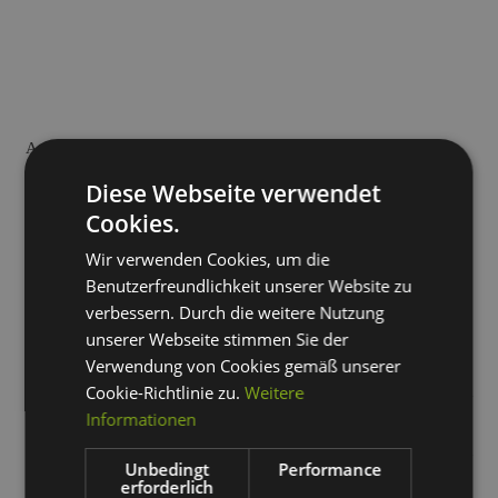
Ausgewählte Onlineshop Referenzen
Shop Beispiele von WEBneo
Diese Webseite verwendet
Cookies.
Weitere Beispiele finden Sie auch
hier
.
Wir verwenden Cookies, um die
Benutzerfreundlichkeit unserer Website zu
verbessern. Durch die weitere Nutzung
unserer Webseite stimmen Sie der
Verwendung von Cookies gemäß unserer
Cookie-Richtlinie zu.
Weitere
Informationen
Jetzt unverbindliches Erstgespräch anfragen
Unbedingt
Performance
erforderlich