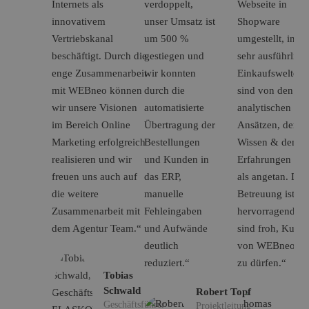
Internets als
verdoppelt,
Webseite in
innovativem
unser Umsatz ist
Shopware
Vertriebskanal
um 500 %
umgestellt, incl.
beschäftigt. Durch die
gestiegen und
sehr ausführlich
enge Zusammenarbeit
wir konnten
Einkaufswelten.
mit WEBneo können
durch die
sind von den
wir unsere Visionen
automatisierte
analytischen
im Bereich Online
Übertragung der
Ansätzen, dem
Marketing erfolgreich
Bestellungen
Wissen & den
realisieren und wir
und Kunden in
Erfahrungen me
freuen uns auch auf
das ERP,
als angetan. Die
die weitere
manuelle
Betreuung ist
Zusammenarbeit mit
Fehleingaben
hervorragend. W
dem Agentur Team.“
und Aufwände
sind froh, Kund
deutlich
von WEBneo se
reduziert.“
zu dürfen.“
Tobias
Schwald
Robert Topf
Geschäftsführer
Projektleitung