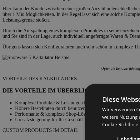
Hier kann der Kunde zwischen einer großen Anzahl unterschiedlich
über 1 Mio Möglichkeiten. In der Regel lässt sich eine solche Komple
Leistungsgrenze stoßen.
Durch die Aufspaltung eines komplexen Produktes in seine einzelnen
und Sie sind in der Lage, auch individuell angefertigte Waren & Diens
Übrigens lassen sich Konfiguratoren auch sehr schön in komplexe 
Optimale Benutzerführun
VORTEILE DES KALKULATORS
DIE VORTEILE IM ÜBERBLICK:
Diese Webse
Komplexe Produkte & Leistungen können online angeboten w
Höhere Bestellraten durch benutzerfreundliches Shop-Design
Wir verwenden Co
Performante & komplexe Shop-Lösung trotz geringerem Resso
weitere Nutzung 
Umsatzsteigerung für Ihr Geschäft
Cookie-Richtlinie
CUSTOM PRODUCTS IM DETAIL
Unbeding