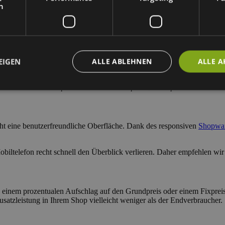
 PLUGINS
h
r Version 4 bekannt. Mit dem Upgrade auf die Shopware Version 5.2 wu
n Shopware 6 gehört „Custom Products“ zum Standard Lieferumfang ab 
s Moduls:
EIGEN
ALLE ABLEHNEN
ALLE A
Beispiel Custom Products im Shopware Demoshop
ht eine benutzerfreundliche Oberfläche. Dank des responsiven
Shopwar
iltelefon recht schnell den Überblick verlieren. Daher empfehlen wir
einem prozentualen Aufschlag auf den Grundpreis oder einem Fixprei
satzleistung in Ihrem Shop vielleicht weniger als der Endverbraucher.