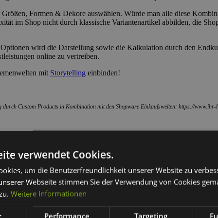
er Größen, Formen & Dekore auswählen. Würde man alle diese Kombina
xität im Shop nicht durch klassische Variantenartikel abbilden, die Sh
 Optionen wird die Darstellung sowie die Kalkulation durch den Endku
tleistungen online zu vertreiben.
Themenwelten mit
Storytelling
einbinden!
g durch Custom Products in Kombination mit den Shopware Einkaufswelten:
https://www.ihr-
ite verwendet Cookies.
erden
okies, um die Benutzerfreundlichkeit unserer Website zu verbes
urcenbedarf
unserer Webseite stimmen Sie der Verwendung von Cookies gem
 zu.
Weitere Informationen
t
Performance
Targeting
Fu