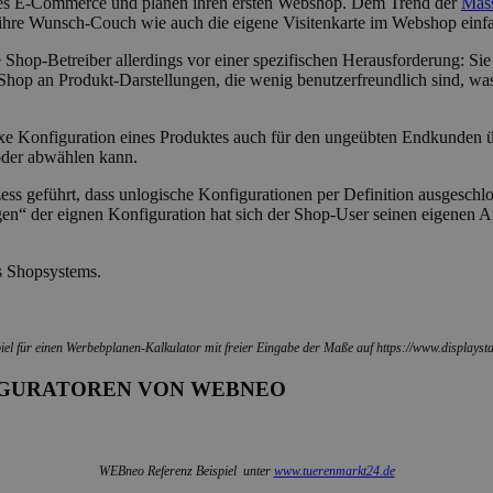
des E-Commerce und planen ihren ersten Webshop. Dem Trend der
Mass
ihre Wunsch-Couch wie auch die eigene Visitenkarte im Webshop einfac
 Shop-Betreiber allerdings vor einer spezifischen Herausforderung: Sie 
hop an Produkt-Darstellungen, die wenig benutzerfreundlich sind, wa
e Konfiguration eines Produktes auch für den ungeübten Endkunden übe
oder abwählen kann.
ess geführt, dass unlogische Konfigurationen per Definition ausgesc
en“ der eignen Konfiguration hat sich der Shop-User seinen eigenen Ar
s Shopsystems.
iel für einen Werbebplanen-Kalkulator mit freier Eingabe der Maße auf https://www.displayst
IGURATOREN VON WEBNEO
WEBneo Referenz Beispiel unter
www.tuerenmarkt24.de