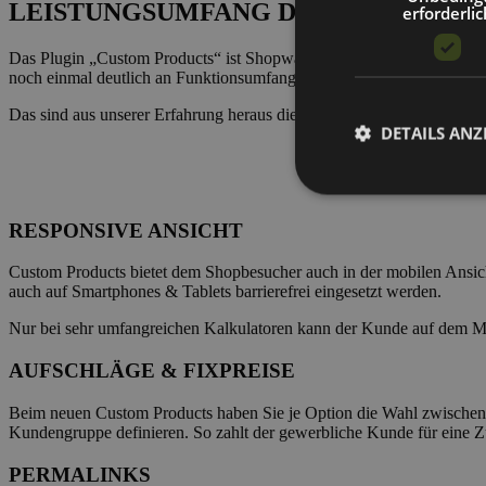
LEISTUNGSUMFANG DES SHOPWARE
erforderlic
Das Plugin „Custom Products“ ist Shopware-Anwender bereits seit de
noch einmal deutlich an Funktionsumfang gewonnen. Seit der Versio
Das sind aus unserer Erfahrung heraus die wichtigsten Features diese
DETAILS ANZ
RESPONSIVE ANSICHT
Custom Products bietet dem Shopbesucher auch in der mobilen Ansic
auch auf Smartphones & Tablets barrierefrei eingesetzt werden.
Nur bei sehr umfangreichen Kalkulatoren kann der Kunde auf dem Mob
AUFSCHLÄGE & FIXPREISE
Beim neuen Custom Products haben Sie je Option die Wahl zwischen 
Kundengruppe definieren. So zahlt der gewerbliche Kunde für eine Zu
PERMALINKS