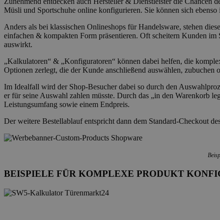
Zunehmend entdecken auch Hersteller & Dienstleister die Chancen 
Müsli und Sportschuhe online konfigurieren. Sie können sich ebenso 
Anders als bei klassischen Onlineshops für Handelsware, stehen diese
einfachen & kompakten Form präsentieren. Oft scheitern Kunden im S
auswirkt.
„Kalkulatoren“ & „Konfiguratoren“ können dabei helfen, die komplex
Optionen zerlegt, die der Kunde anschließend auswählen, zubuchen 
Im Idealfall wird der Shop-Besucher dabei so durch den Auswahlproz
er für seine Auswahl zahlen müsste. Durch das „in den Warenkorb leg
Leistungsumfang sowie einem Endpreis.
Der weitere Bestellablauf entspricht dann dem Standard-Checkout de
Beisp
BEISPIELE FÜR KOMPLEXE PRODUKT KONF