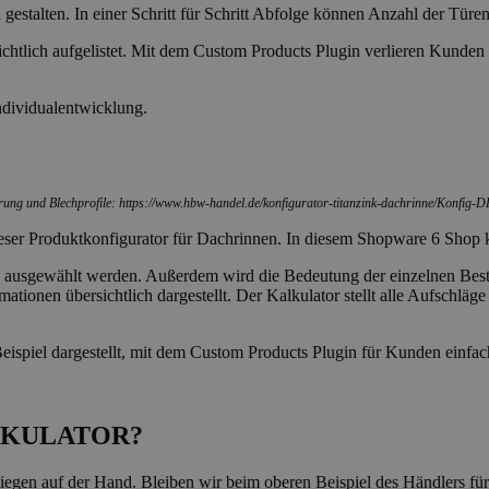
gestalten. In einer Schritt für Schritt Abfolge können Anzahl der Tür
bersichtlich aufgelistet. Mit dem Custom Products Plugin verlieren Ku
ndividualentwicklung.
erung und Blechprofile: https://www.hbw-handel.de/konfigurator-titanzink-dachrinne/Konfig-
ieser Produktkonfigurator für Dachrinnen. In diesem Shopware 6 Shop 
 ausgewählt werden. Außerdem wird die Bedeutung der einzelnen Bestan
ormationen übersichtlich dargestellt. Der Kalkulator stellt alle Aufschl
eispiel dargestellt, mit dem Custom Products Plugin für Kunden einfa
LKULATOR?
 liegen auf der Hand. Bleiben wir beim oberen Beispiel des Händlers 