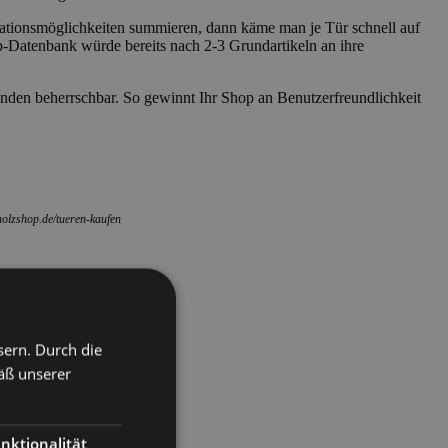
tionsmöglichkeiten summieren, dann käme man je Tür schnell auf
op-Datenbank würde bereits nach 2-3 Grundartikeln an ihre
nden beherrschbar. So gewinnt Ihr Shop an Benutzerfreundlichkeit
holzshop.de/tueren-kaufen
sern. Durch die
äß unserer
nktionalität