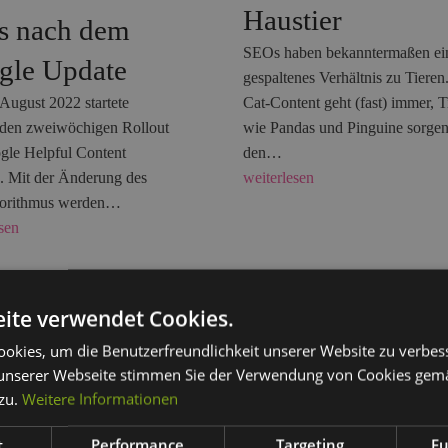
Haustier
os nach dem
SEOs haben bekanntermaßen ei
gle Update
gespaltenes Verhältnis zu Tieren
August 2022 startete
Cat-Content geht (fast) immer, T
den zweiwöchigen Rollout
wie Pandas und Pinguine sorgen
gle Helpful Content
den…
. Mit der Änderung des
weiterlesen
gorithmus werden…
sen
ite verwendet Cookies.
27. August 2019
okies, um die Benutzerfreundlichkeit unserer Website zu verbes
WEBneo GmbH
unserer Webseite stimmen Sie der Verwendung von Cookies gem
ber 2019
WEBneo GmbH
Das Google Ads
 zu.
Weitere Informationen
 Bing Ads wird
Keyword-Tool i
t
Performance
Targeting
Fu