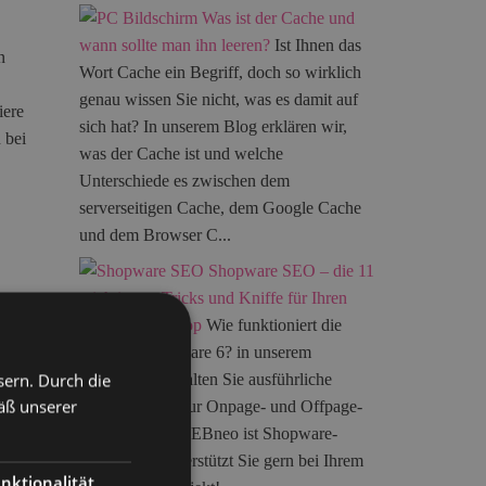
Was ist der Cache und
wann sollte man ihn leeren?
Ist Ihnen das
n
Wort Cache ein Begriff, doch so wirklich
.
genau wissen Sie nicht, was es damit auf
iere
sich hat? In unserem Blog erklären wir,
 bei
was der Cache ist und welche
Unterschiede es zwischen dem
serverseitigen Cache, dem Google Cache
und dem Browser C...
Shopware SEO – die 11
wichtigsten Tricks und Kniffe für Ihren
Shopware 6 Shop
Wie funktioniert die
SEO bei Shopware 6? in unserem
sern. Durch die
Blogbeitrag erhalten Sie ausführliche
äß unserer
Informationen zur Onpage- und Offpage-
Optimierung. WEBneo ist Shopware-
m
Partner und unterstützt Sie gern bei Ihrem
nktionalität