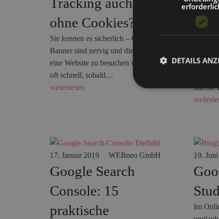
Tracking auch
Micr
erforderlic
ohne Cookies?
Adve
Sie kennen es sicherlich – Cookie
WEBneo 
Banner sind nervig und die Lust,
Google 
DETAILS ANZ
eine Website zu besuchen vergeht
als Bin
oft schnell, sobald…
Professi
weiterlesen
um Sie
weiterle
17. Januar 2019
WEBneo GmbH
19. Jun
Google Search
Goo
Console: 15
Stud
praktische
Im Onli
unglaub