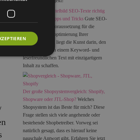
neuen Shop-Projekt!
SEO-Texte richtig
schreiben – 6 Tipps und Tricks
Gute SEO-
Texte sind die Voraussetzung für die
Suchmaschinenoptimierung Ihrer
KZEPTIEREN
-
Webseite. Dabei liegt die Kunst darin, den
r
Spagat zwischen einem Keyword- und
leserfreundlichen Text mit einzigartigem
Inhalt zu schaffen.
Der große Shopsystemvergleich: Shopify,
Shopware oder JTL-Shop?
Welches
Shopsystem ist das Beste für mich? Diese
/
Frage stellen sich viele angehende oder
en
bestehende Shopbetreiber. Vorweg sei
natürlich gesagt, dass es hierauf keine
s
pauschale Antwort gibt. Erfahren Sie jetzt