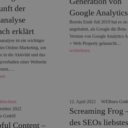
Generation von
nft der
Google Analytics
analyse
Bereits Ende Juli 2019 hat es si
ach erklärt
angebahnt, als Google die Beta-
Version von Google Analytics 
analyse ist ein wichtiger
+ Web Property gelauncht…
 im Online-Marketing, um
weiterlesen
e in die Aktivität und das
sverhalten einer Webseite
innen.…
sen
12. April 2022
WEBneo Gm
tember 2022
Screaming Frog 
o GmbH
des SEOs liebste
ful Content –