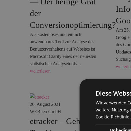
— Der heilige Gral
Inf
der
Goo
Conversionoptimierung?
Am 25. 
Als kostenloses und einfach
Google 
anwendbares Tool zur Analyse des
des Goo
Benutzerverhaltens auf Websites ist
Updates
Microsoft Clarity eines der neuesten
Suchal
statistischen Analysetools…
weiterle
weiterlesen
Diese Webse
Wir verwenden Co
20. August 2021
weitere Nutzung 
WEBneo GmbH
8. Okto
Cookie-Richtlinie
etracker – Geht
Aus
Unbeding