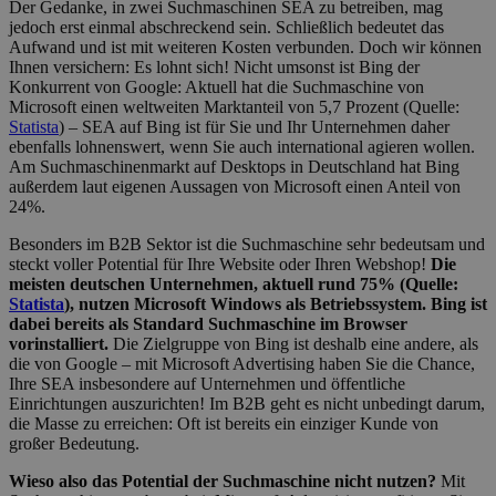
Der Gedanke, in zwei Suchmaschinen SEA zu betreiben, mag
jedoch erst einmal abschreckend sein. Schließlich bedeutet das
Aufwand und ist mit weiteren Kosten verbunden. Doch wir können
Ihnen versichern: Es lohnt sich! Nicht umsonst ist Bing der
Konkurrent von Google: Aktuell hat die Suchmaschine von
Microsoft einen weltweiten Marktanteil von 5,7 Prozent (Quelle:
Statista
) – SEA auf Bing ist für Sie und Ihr Unternehmen daher
ebenfalls lohnenswert, wenn Sie auch international agieren wollen.
Am Suchmaschinenmarkt auf Desktops in Deutschland hat Bing
außerdem laut eigenen Aussagen von Microsoft einen Anteil von
24%.
Besonders im B2B Sektor ist die Suchmaschine sehr bedeutsam und
steckt voller Potential für Ihre Website oder Ihren Webshop!
Die
meisten deutschen Unternehmen, aktuell rund 75% (Quelle:
Statista
), nutzen Microsoft Windows als Betriebssystem. Bing ist
dabei bereits als Standard Suchmaschine im Browser
vorinstalliert.
Die Zielgruppe von Bing ist deshalb eine andere, als
die von Google – mit Microsoft Advertising haben Sie die Chance,
Ihre SEA insbesondere auf Unternehmen und öffentliche
Einrichtungen auszurichten! Im B2B geht es nicht unbedingt darum,
die Masse zu erreichen: Oft ist bereits ein einziger Kunde von
großer Bedeutung.
Wieso also das Potential der Suchmaschine nicht nutzen?
Mit