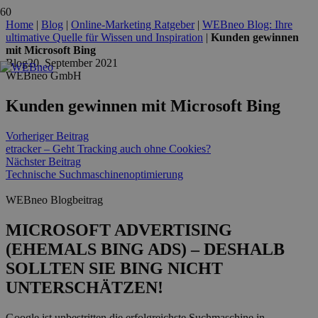
Home
|
Blog
|
Online-Marketing Ratgeber
|
WEBneo Blog: Ihre
ultimative Quelle für Wissen und Inspiration
|
Kunden gewinnen
mit Microsoft Bing
Blog
20. September 2021
WEBneo GmbH
Kunden gewinnen mit Microsoft Bing
Vorheriger Beitrag
etracker – Geht Tracking auch ohne Cookies?
Nächster Beitrag
Technische Suchmaschinenoptimierung
WEBneo Blogbeitrag
MICROSOFT ADVERTISING
(EHEMALS BING ADS) – DESHALB
SOLLTEN SIE BING NICHT
UNTERSCHÄTZEN!
Google ist unbestritten die erfolgreichste Suchmaschine in