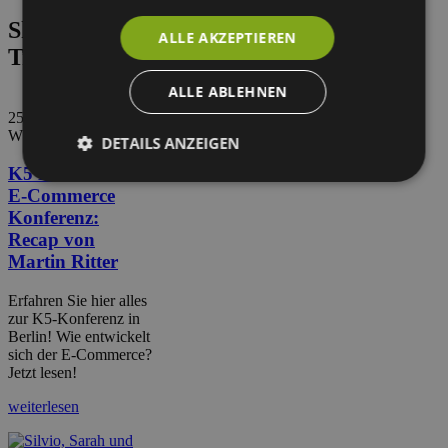
Shopware aus Expertenhand: Tipps,
ALLE AKZEPTIEREN
Tricks & News
ALLE ABLEHNEN
25. Juni 2026
WEBneo GmbH
DETAILS ANZEIGEN
K5 Berlin 2026
E-Commerce
Konferenz:
Recap von
Martin Ritter
Erfahren Sie hier alles
zur K5-Konferenz in
Berlin! Wie entwickelt
sich der E-Commerce?
Jetzt lesen!
weiterlesen