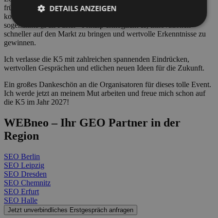
DETAILS ANZEIGEN
frühzeitig, akzeptieren 80 % statt 100 % und optimieren
kontinuierlich auf Basis der gelernten Erfahrungen. Dieses
sogenannte „Fail Faster“-Prinzip ermöglicht es, Innovationen
schneller auf den Markt zu bringen und wertvolle Erkenntnisse zu
gewinnen.
Ich verlasse die K5 mit zahlreichen spannenden Eindrücken,
wertvollen Gesprächen und etlichen neuen Ideen für die Zukunft.
Ein großes Dankeschön an die Organisatoren für dieses tolle Event.
Ich werde jetzt an meinem Mut arbeiten und freue mich schon auf
die K5 im Jahr 2027!
WEBneo – Ihr GEO Partner in der
Region
SEO Berlin
SEO Leipzig
SEO Dresden
SEO Chemnitz
SEO Erfurt
SEO Halle
Jetzt unverbindliches Erstgespräch anfragen