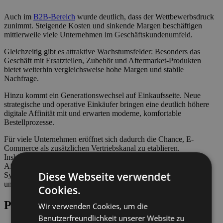
Auch im
B2B-Bereich
wurde deutlich, dass der Wettbewerbsdruck
zunimmt. Steigende Kosten und sinkende Margen beschäftigen
mittlerweile viele Unternehmen im Geschäftskundenumfeld.
Gleichzeitig gibt es attraktive Wachstumsfelder: Besonders das
Geschäft mit Ersatzteilen, Zubehör und Aftermarket-Produkten
bietet weiterhin vergleichsweise hohe Margen und stabile
Nachfrage.
Hinzu kommt ein Generationswechsel auf Einkaufsseite. Neue
strategische und operative Einkäufer bringen eine deutlich höhere
digitale Affinität mit und erwarten moderne, komfortable
Bestellprozesse.
Für viele Unternehmen eröffnet sich dadurch die Chance, E-
Commerce als zusätzlichen Vertriebskanal zu etablieren.
Insbesondere die Digitalisierung und Automatisierung des
Aftermarket-Geschäfts bieten enormes Potenzial. Moderne Shop-
Diese Webseite verwendet
Systeme wie
Shopware
oder
Shopify
ermöglichen einen schnellen
und effizienten Einstieg in den digitalen Vertrieb.
Cookies.
Partnertreff vor Ort
Wir verwenden Cookies, um die
Benutzerfreundlichkeit unserer Website zu