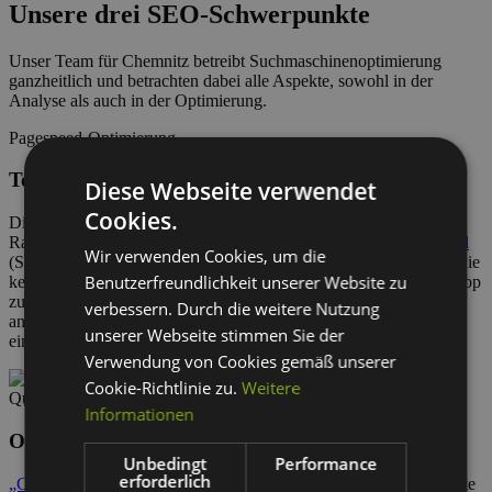
Unsere drei SEO-Schwerpunkte
Unser Team für Chemnitz betreibt Suchmaschinenoptimierung
ganzheitlich und betrachten dabei alle Aspekte, sowohl in der
Analyse als auch in der Optimierung.
Pagespeed-Optimierung
Technische SEO
Diese Webseite verwendet
Cookies.
Die Performance Ihrer Website hat großen Einfluss auf Ihre
Rankings bei Google und anderen Suchmaschinen. Ihr
PageSpeed
Wir verwenden Cookies, um die
(Seiten Ladegeschwindigkeit) ist dabei besonders wichtig, damit Sie
Benutzerfreundlichkeit unserer Website zu
keine potenziellen Besucher verlieren, weil Ihre Webseite oder Shop
zu langsam laden. Die Technischen SEO-Experten für Chemnitz
verbessern. Durch die weitere Nutzung
analysieren dazu den Ist-Stand Ihrer Website & Shop und erstellt
unserer Webseite stimmen Sie der
eine ToDo-Liste zur Umsetzung.
Verwendung von Cookies gemäß unserer
Cookie-Richtlinie zu.
Weitere
Qualität & Quantität Ihrer Inhalte
Informationen
Onpage-SEO inkl. KI-SEO
Unbedingt
Performance
erforderlich
„Content is king“
. Es ist wichtig, dass Google den Inhalt Ihrer Seite