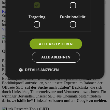
bestmöglich erfassen kann. Relevante Keywords unterstützen dabei
und helfen Google, den Inhalt Ihrer Webseite zu verstehen.
Keywords
sind Schlüsselwörter, welche in der Regel ein hohes
Suchvolumen haben und sich daher in Ihren Texten wiederfinden
Targeting
Funktionalität
sollten. Unsere Online-Redaktion kann Sie bei der Erstellung von
hochwertigem Content unterstützen, von der Redaktion bis hin zur
Video Produktion
.
Hochwertiges Linkbuilding
ALLE AKZEPTIEREN
Offpage-SEO
ALLE ABLEHNEN
Beim professionellen Linkaufbau gilt heute: Qualität vor Quantität.
Entscheidend für Ihren SEO Erfolg ist ein hochwertiges
DETAILS ANZEIGEN
Backlinkprofil. Mit dem
LRT Backlink-Tool
führt unsere SEO-
Agentur unter anderem eine umfassende Analyse Ihres
Backlinkprofils durch. Um ein hochwertiges und qualitatives
Backlinkprofil aufzubauen, sind unsere Experten im Rahmen der
Offpage-SEO
auf der Suche nach „guten“ Backlinks
, die sich
durch Linkstärke, Themenrelevanz und Vertrauen auszeichnen. Ein
wichtiger Bestandteil unserer SEO aus Chemnitz besteht zudem
darin,
„schädliche“ Links abzubauen und an Google zu melden
.