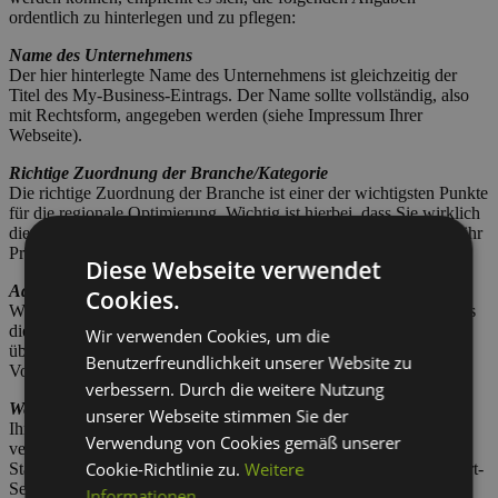
ordentlich zu hinterlegen und zu pflegen:
Name des Unternehmens
Der hier hinterlegte Name des Unternehmens ist gleichzeitig der
Titel des My-Business-Eintrags. Der Name sollte vollständig, also
mit Rechtsform, angegeben werden (siehe Impressum Ihrer
Webseite).
Richtige Zuordnung der Branche/Kategorie
Die richtige Zuordnung der Branche ist einer der wichtigsten Punkte
für die regionale Optimierung. Wichtig ist hierbei, dass Sie wirklich
die Branche, die zu Ihrem Unternehmen passt, wählen und nicht ihr
Produkt oder Dienstleistung.
Diese Webseite verwendet
Adresse & Telefonnummer
Cookies.
Wie bereits etwas weiter oben geschrieben, ist es hier wichtig, dass
diese Angaben mit denen im Impressum Ihrer Webseite
Wir verwenden Cookies, um die
übereinstimmen. Idealerweise hat Ihre Telefonnummer eine lokale
Benutzerfreundlichkeit unserer Website zu
Vorwahl und keine Callcenter- bzw. 0800er-Nummer.
verbessern. Durch die weitere Nutzung
Website des Unternehmens
unserer Webseite stimmen Sie der
Ihr Google My Business – Eintrag sollte mit der Firmenwebseite
Verwendung von Cookies gemäß unserer
verbunden sein. Bei einem Einzelstandort bietet es sich an, die
Cookie-Richtlinie zu.
Weitere
Startseite anzugeben, bei mehreren Standorten können die Standort-
Seiten verlinkt werden.
Informationen