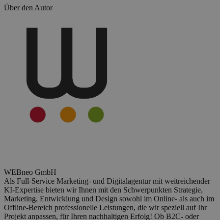
Über den Autor
DIE
LOKALE
SUCHMASCHINENOPTIMIERUNG
WAS
IST
LOCAL
SEO?
DIE
3
GRUNDPFEILER
DER
LOKALEN
SUCHMASCHINENOPTIMIERUNG
DAS
i-
TÜPFELCHEN:
BACKLINKS
FAZIT
WEBneo GmbH
ZUR
Als Full-Service Marketing- und Digitalagentur mit weitreichender
LOCAL
KI-Expertise bieten wir Ihnen mit den Schwerpunkten Strategie,
SEO
Marketing, Entwicklung und Design sowohl im Online- als auch im
Offline-Bereich professionelle Leistungen, die wir speziell auf Ihr
Projekt anpassen, für Ihren nachhaltigen Erfolg! Ob B2C- oder