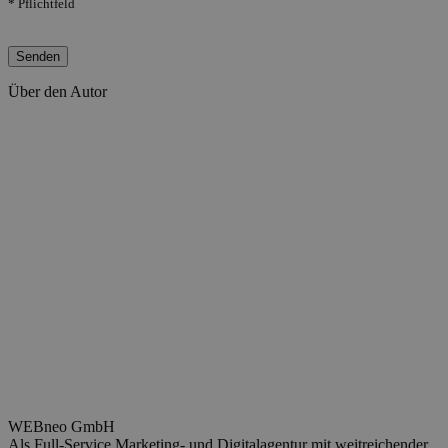
* Pflichtfeld
Bitte lasse dieses Feld leer.
Über den Autor
WEBneo GmbH
Als Full-Service Marketing- und Digitalagentur mit weitreichender