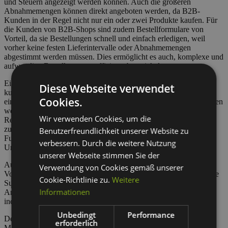
und Steuern angezeigt werden können. Auch die größeren
Abnahmemengen können direkt angeboten werden, da B2B-
Kunden in der Regel nicht nur ein oder zwei Produkte kaufen. Für
die Kunden von B2B-Shops sind zudem Bestellformulare von
Vorteil, da sie Bestellungen schnell und einfach erledigen, weil
vorher keine festen Lieferintervalle oder Abnahmemengen
abgestimmt werden müssen. Dies ermöglicht es auch, komplexe und
aufwendige Bestellprozesse effizient abzuwickeln.
Ein weiterer Vorteil von B2B-Shops besteht in den
Diese Webseite verwendet
kundespezifischen Konten, da diese individuell an und von den
Cookies.
einzelnen Kunden angepasst und auf Ihre Bedürfnisse zugeschnitten
werden können. Durch diesen Vorteil sind Bestellungen,
Wir verwenden Cookies, um die
Rechnungen und Lieferungen einfacher zu verwalten und
zuzuordnen. Überdies profitieren B2B-Kunden von erweiterten
Benutzerfreundlichkeit unserer Website zu
Funktionen, wie etwa die Verwaltung des Budgets der einzelnen
verbessern. Durch die weitere Nutzung
Unterkonten oder detaillierte Analysen.
unserer Webseite stimmen Sie der
Auch im Bereich des Kundenservices haben reine B2B-Shops
Verwendung von Cookies gemäß unserer
Vorteile. Durch ihren Fokus auf Geschäftskunden können spezielle
Cookie-Richtlinie zu.
Weitere
Support-Teams eingesetzt werden, welche sich dann um die
Informationen
Anliegen der Geschäftskunden kümmern. Dadurch sind auch
individuelle Beratungen möglich.
Unbedingt
Performance
Der wohl größte Vorteil besteht bei B2B-Shops aber in der
erforderlich
Möglichkeit, Unternehmenssysteme wie ERP oder CRM zu