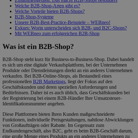
Zusammengefasst: Das macht B2B-Shops besonders
Welche B2B-Shop-Arten gibt es?
Welche Vorteile bieten B2B-Shops?
B2B-Shop-Systeme
Unsere B2B-Best-Practice-Beispiele – WEBneo!
Exkurs: Worin unterscheiden sich B2B- und B2C-Shops?
Mit WEBneo zum erfolgreichen B2B-Shop
Was ist ein B2B-Shop?
B2B-Shop steht kurz für Business-to-Business-Shop. Dabei handelt
es sich um eine digitale Verkaufsplattform, bei der Unternehmen
Produkte oder Dienstleistungen direkt an ein anderes Unternehmen
verkaufen. Bei B2B-Online-Shops, als Bestandteil eines
professionellen
B2B Marketings
, liegt der Fokus auf den
Geschäftskunden und deren speziellen Anforderungen und
Bedürfnissen. Daher ist es auch üblich, dass Geschäftskunden bei
der Registrierung bei einem B2B-Händler Ihre Umsatzsteuer-
Identifikationsnummer angeben.
Diese Plattformen bieten Ihren Kunden maßgeschneiderte
Funktionen, individuelle Preisgestaltungen, nahtlose Abwicklungen
von Großaufträgen oder Rabatte. Im Gegensatz zum
Endkundengeschäft, also B2C, geht es beim B2B-Geschäft darum,
eine große Menge eines Produkts an ein anderes Unternehmen zu