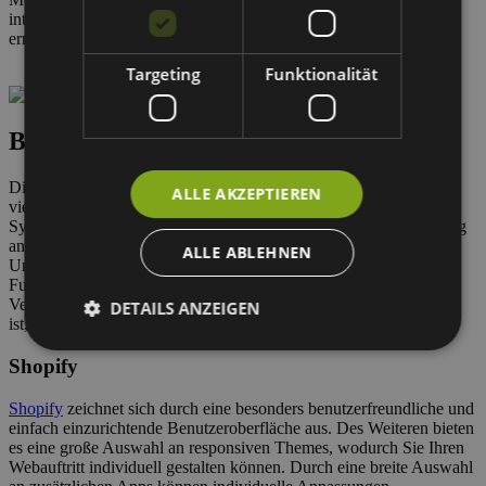
integrieren und so einen ungehinderten Datenaustausch zu
ermöglichen.
Targeting
Funktionalität
B2B-Shop-Systeme
Die Erstellung eines B2B-Webshops ist ebenso individuell und
ALLE AKZEPTIEREN
vielfältig wie ein Unternehmen. Die verschiedenen B2B-Shop-
Systeme bieten die unterschiedlichsten Lösungen für die Erstellung
an. Bei der Auswahl sollten die verschiedensten Faktoren wie Ihre
ALLE ABLEHNEN
Unternehmensgröße, verfügbares Budget, die gewünschten
Funktionen und auch die Skalierbarkeit beachtet werden.
Vergewissern Sie sich, dass die gewählte Plattform flexibel genug
DETAILS ANZEIGEN
ist, um die Bedürfnisse Ihrer B2B-Kunden umzusetzen.
Shopify
Shopify
zeichnet sich durch eine besonders benutzerfreundliche und
einfach einzurichtende Benutzeroberfläche aus. Des Weiteren bieten
es eine große Auswahl an responsiven Themes, wodurch Sie Ihren
Webauftritt individuell gestalten können. Durch eine breite Auswahl