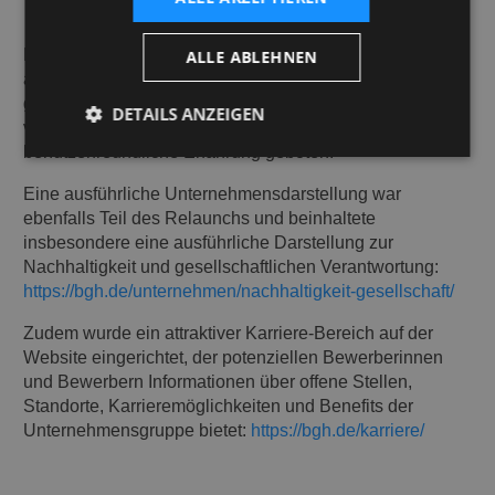
Da eine internationale Ausrichtung des Vertriebs
ALLE ABLEHNEN
angestrebt werden sollte, ist die Website zweisprachig
gestaltet. Dadurch werden potenzielle Kunden aus
DETAILS ANZEIGEN
verschiedenen Ländern angesprochen und ihnen eine
benutzerfreundliche Erfahrung geboten.
Eine ausführliche Unternehmensdarstellung war
ebenfalls Teil des Relaunchs und beinhaltete
insbesondere eine ausführliche Darstellung zur
Nachhaltigkeit und gesellschaftlichen Verantwortung:
https://bgh.de/unternehmen/nachhaltigkeit-gesellschaft/
Zudem wurde ein attraktiver Karriere-Bereich auf der
Website eingerichtet, der potenziellen Bewerberinnen
und Bewerbern Informationen über offene Stellen,
Standorte, Karrieremöglichkeiten und Benefits der
Unternehmensgruppe bietet:
https://bgh.de/karriere/