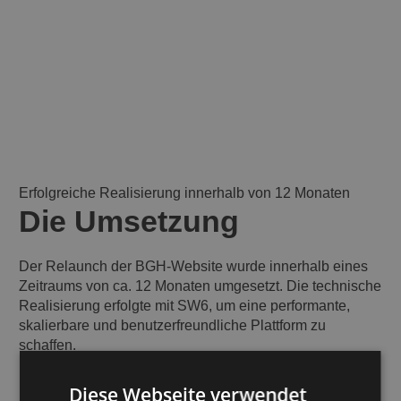
Erfolgreiche Realisierung innerhalb von 12 Monaten
Die Umsetzung
Der Relaunch der BGH-Website wurde innerhalb eines
Zeitraums von ca. 12 Monaten umgesetzt. Die technische
Realisierung erfolgte mit SW6, um eine performante,
skalierbare und benutzerfreundliche Plattform zu
schaffen.
Ein zentraler Schwerpunkt des Relaunchs lag auf der
Diese Webseite verwendet
Herausarbeitung des Markenkerns und den