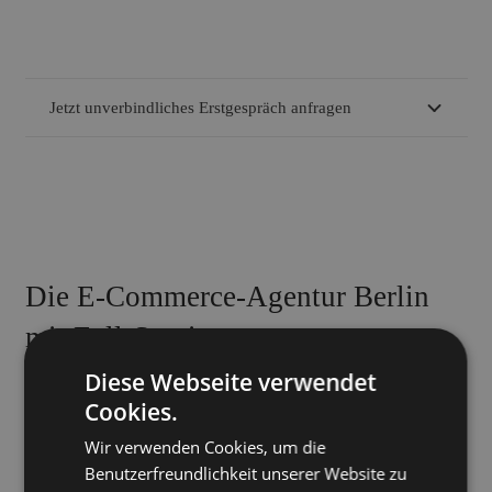
Jetzt unverbindliches Erstgespräch anfragen
Die E-Commerce-Agentur Berlin
mit Full-Service
Diese Webseite verwendet
Unsere Schwerpunkte im E-Commerce
Cookies.
Wo eine andere
E-Commerce Agentur
aufhört, fängt unsere
Arbeit an! Neben der
Shop-Erstellung
mit Shopify, Shopware
Wir verwenden Cookies, um die
Benutzerfreundlichkeit unserer Website zu
& JTL Shop
übernehmen wir die zusätzliche Betreuung im