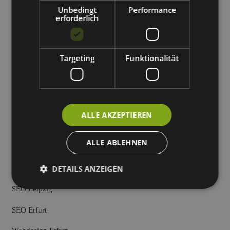
Unbedingt
Performance
erforderlich
Schicken Sie eine Mail an:
info@webneo.de
Targeting
Funktionalität
Standort Dresden
Standort Leipzig
ALLE AKZEPTIEREN
Standort Berlin
ALLE ABLEHNEN
Standort Halle
DETAILS ANZEIGEN
SEO Leipzig
SEO Erfurt