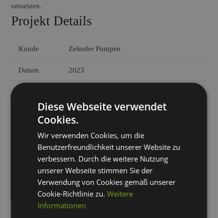
umsetzen.
Projekt Details
Kunde
Zehnder Pumpen
Datum
2023
Kategorie
Design, Online-Marketing, Shopware
Diese Webseite verwendet
Zum Projekt
Cookies.
Wir verwenden Cookies, um die
Benutzerfreundlichkeit unserer Website zu
Vorherige Referenz
Nächste Referenz
verbessern. Durch die weitere Nutzung
unserer Webseite stimmen Sie der
Verwendung von Cookies gemäß unserer
Cookie-Richtlinie zu.
Weitere
Informationen
Rufen Sie uns an unter:
0351 44 00 44 22