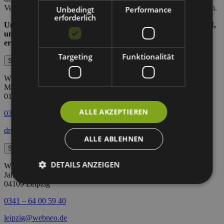
Verzerrungen (Bias) in Ergebnissen zu erkennen und zu vermeiden.
Unbedingt
Performance
erforderlich
Und so trifft bei WEBneo solides Handwerk auf innovative KI,
um die bestmöglichen Ergebnisse für unsere Kunden zu
erschaffen!
Targeting
Funktionalität
Standort Dresden
WEBneo GmbH
Messering 19
01067 Dresden
ALLE AKZEPTIEREN
0351 – 44 00 44 22
dresden@webneo.de
ALLE ABLEHNEN
Standort Leipzig
DETAILS ANZEIGEN
WEBneo GmbH
Jahnallee 14
04109 Leipzig
0341 – 64 00 59 40
leipzig@webneo.de