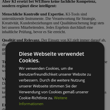
Aber KI ersetzt bei WEBneo keine fachliche Kompetenz,
sondern ergänzt diese intelligent:
Menschliche Kontrolle und Expertise.
KI-Tools sind
unterstützende Instrumente. Die Verantwortung für Strategie,
Kreativität, Kundenbeziehungen und Qualitätssicherung liegt stets
bei unseren Mitarbeitenden. Jedes Ergebnis durchläuft eine
inhaltliche Prüfung, bevor es Sie erreicht.
Qualität und Relevanz.
Der Einsatz von KI zielt immer darauf ab,
die Qualität und Relevanz unserer Leistungen zu erhöhen. KI-
gestützte Inhalte und Analysen werden niemals unkritisch
Diese Webseite verwendet
übernommen, sondern an unseren Qualitätsstandards gemessen.
Cookies.
Transparenz.
Wir kommunizieren offen, wenn KI eine wesentliche
Rolle in einer Leistung spielt. Auf Wunsch erläutern wir gerne, an
Wir verwenden Cookies, um die
welchen Stellen und in welchem Umfang KI zum Einsatz kommt.
Benutzerfreundlichkeit unserer Website zu
Verantwortungsvoller Umgang mit Daten.
Der Schutz Ihrer
verbessern. Durch die weitere Nutzung
Daten hat für uns Priorität. Wir geben keine personenbezogenen
unserer Webseite stimmen Sie der
oder vertraulichen Informationen in öffentliche KI-Tools, für die
Verwendung von Cookies gemäß unserer
keine entsprechende vertragliche Grundlage besteht, und halten uns
an die geltenden Datenschutzvorgaben.
Cookie-Richtlinie zu.
Weitere
Informationen
Ethische Verantwortung.
Wir achten auf einen fairen und
diskriminierungsfreien KI-Einsatz und arbeiten aktiv daran,