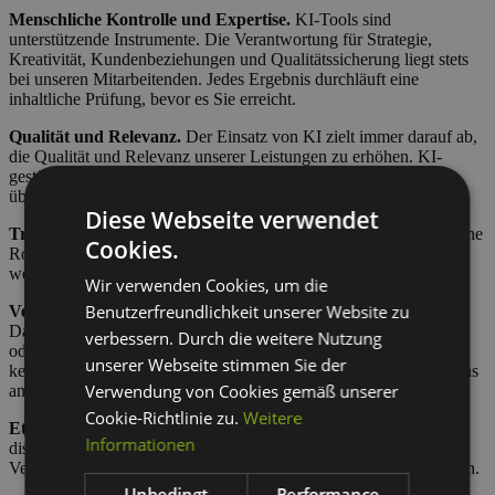
Menschliche Kontrolle und Expertise.
KI-Tools sind
unterstützende Instrumente. Die Verantwortung für Strategie,
Kreativität, Kundenbeziehungen und Qualitätssicherung liegt stets
bei unseren Mitarbeitenden. Jedes Ergebnis durchläuft eine
inhaltliche Prüfung, bevor es Sie erreicht.
Qualität und Relevanz.
Der Einsatz von KI zielt immer darauf ab,
die Qualität und Relevanz unserer Leistungen zu erhöhen. KI-
gestützte Inhalte und Analysen werden niemals unkritisch
übernommen, sondern an unseren Qualitätsstandards gemessen.
Diese Webseite verwendet
Transparenz.
Wir kommunizieren offen, wenn KI eine wesentliche
Cookies.
Rolle in einer Leistung spielt. Auf Wunsch erläutern wir gerne, an
welchen Stellen und in welchem Umfang KI zum Einsatz kommt.
Wir verwenden Cookies, um die
Benutzerfreundlichkeit unserer Website zu
Verantwortungsvoller Umgang mit Daten.
Der Schutz Ihrer
Daten hat für uns Priorität. Wir geben keine personenbezogenen
verbessern. Durch die weitere Nutzung
oder vertraulichen Informationen in öffentliche KI-Tools, für die
unserer Webseite stimmen Sie der
keine entsprechende vertragliche Grundlage besteht, und halten uns
Verwendung von Cookies gemäß unserer
an die geltenden Datenschutzvorgaben.
Cookie-Richtlinie zu.
Weitere
Ethische Verantwortung.
Wir achten auf einen fairen und
Informationen
diskriminierungsfreien KI-Einsatz und arbeiten aktiv daran,
Verzerrungen (Bias) in Ergebnissen zu erkennen und zu vermeiden.
Unbedingt
Performance