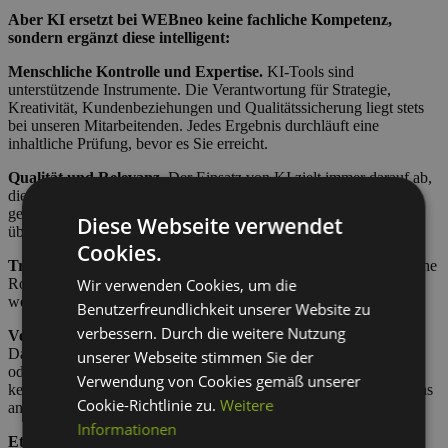
Aber KI ersetzt bei WEBneo keine fachliche Kompetenz,
sondern ergänzt diese intelligent:
Menschliche Kontrolle und Expertise.
KI-Tools sind
unterstützende Instrumente. Die Verantwortung für Strategie,
Kreativität, Kundenbeziehungen und Qualitätssicherung liegt stets
bei unseren Mitarbeitenden. Jedes Ergebnis durchläuft eine
inhaltliche Prüfung, bevor es Sie erreicht.
Qualität und Relevanz.
Der Einsatz von KI zielt immer darauf ab,
die Qualität und Relevanz unserer Leistungen zu erhöhen. KI-
gestützte Inhalte und Analysen werden niemals unkritisch
Diese Webseite verwendet
übernommen, sondern an unseren Qualitätsstandards gemessen.
Cookies.
Transparenz.
Wir kommunizieren offen, wenn KI eine wesentliche
Wir verwenden Cookies, um die
Rolle in einer Leistung spielt. Auf Wunsch erläutern wir gerne, an
welchen Stellen und in welchem Umfang KI zum Einsatz kommt.
Benutzerfreundlichkeit unserer Website zu
verbessern. Durch die weitere Nutzung
Verantwortungsvoller Umgang mit Daten.
Der Schutz Ihrer
Daten hat für uns Priorität. Wir geben keine personenbezogenen
unserer Webseite stimmen Sie der
oder vertraulichen Informationen in öffentliche KI-Tools, für die
Verwendung von Cookies gemäß unserer
keine entsprechende vertragliche Grundlage besteht, und halten uns
Cookie-Richtlinie zu.
Weitere
an die geltenden Datenschutzvorgaben.
Informationen
Ethische Verantwortung.
Wir achten auf einen fairen und