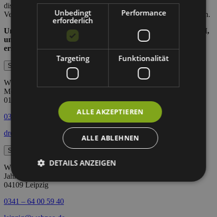
diskriminierungsfreien KI-Einsatz und arbeiten aktiv daran,
Unbedingt
Performance
Verzerrungen (Bias) in Ergebnissen zu erkennen und zu vermeiden.
erforderlich
Und so trifft bei WEBneo solides Handwerk auf innovative KI,
um die bestmöglichen Ergebnisse für unsere Kunden zu
erschaffen!
Targeting
Funktionalität
Standort Dresden
WEBneo GmbH
Messering 19
01067 Dresden
ALLE AKZEPTIEREN
0351 – 44 00 44 22
dresden@webneo.de
ALLE ABLEHNEN
Standort Leipzig
DETAILS ANZEIGEN
WEBneo GmbH
Jahnallee 14
04109 Leipzig
0341 – 64 00 59 40