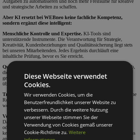
Aufgaben zu automatisieren und noch mehr Freiräume für kreative
und strategische Arbeiten zu schaffen.
Aber KI ersetzt bei WEBneo keine fachliche Kompetenz,
sondern ergänzt diese intelligent:
Menschliche Kontrolle und Expertise.
KI-Tools sind
unterstützende Instrumente. Die Verantwortung für Strategie,
Kreativität, Kundenbeziehungen und Qualitätssicherung liegt stets
bei unseren Mitarbeitenden. Jedes Ergebnis durchläuft eine
inhaltliche Prüfung, bevor es Sie erreicht.
Qualität und Relevanz.
Der Einsatz von KI zielt immer darauf ab,
die Qualität und Relevanz unserer Leistungen zu erhöhen. KI-
Diese Webseite verwendet
gestützte Inhalte und Analysen werden niemals unkritisch
Cookies.
übernommen, sondern an unseren Qualitätsstandards gemessen.
Wir verwenden Cookies, um die
Transparenz.
Wir kommunizieren offen, wenn KI eine wesentliche
Rolle in einer Leistung spielt. Auf Wunsch erläutern wir gerne, an
Benutzerfreundlichkeit unserer Website zu
welchen Stellen und in welchem Umfang KI zum Einsatz kommt.
verbessern. Durch die weitere Nutzung
Verantwortungsvoller Umgang mit Daten.
Der Schutz Ihrer
unserer Webseite stimmen Sie der
Daten hat für uns Priorität. Wir geben keine personenbezogenen
Verwendung von Cookies gemäß unserer
oder vertraulichen Informationen in öffentliche KI-Tools, für die
Cookie-Richtlinie zu.
Weitere
keine entsprechende vertragliche Grundlage besteht, und halten uns
an die geltenden Datenschutzvorgaben.
Informationen