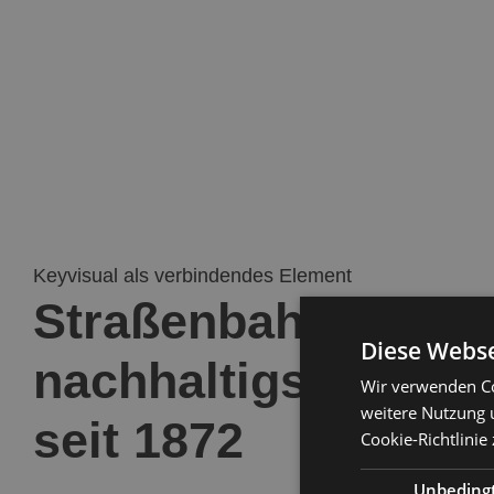
Keyvisual als verbindendes Element
Straßenbahn – das
Diese Webse
nachhaltigste Verke
Wir verwenden Co
weitere Nutzung 
seit 1872
Cookie-Richtlinie
Unbeding