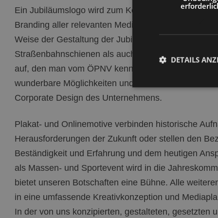
erforderlic
Ein Jubiläumslogo wird zum Keyvisual und verbinde
Branding aller relevanten Medien über das komplett
Weise der Gestaltung der Jubiläumszahl greift sowohl
Straßenbahnschienen als auch die Visualisierung im
DETAILS ANZ
auf, den man vom ÖPNV kennt. Das Logo bietet für
wunderbare Möglichkeiten und orientiert sich am sehr
Corporate Design des Unternehmens.
Plakat- und Onlinemotive verbinden historische Au
Herausforderungen der Zukunft oder stellen den Be
Beständigkeit und Erfahrung und dem heutigen An
als Massen- und Sportevent wird in die Jahreskommu
bietet unseren Botschaften eine Bühne. Alle weitere
in eine umfassende Kreativkonzeption und Mediapla
In der von uns konzipierten, gestalteten, gesetzten 