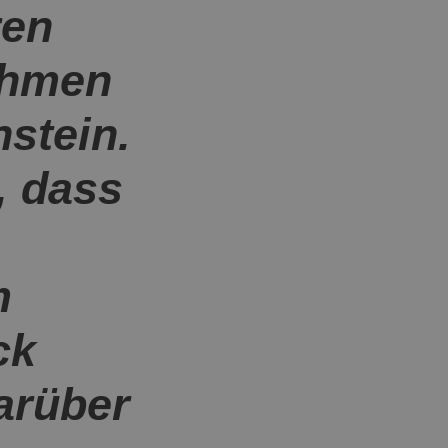
ren
ehmen
nstein.
, dass
m
ck
darüber