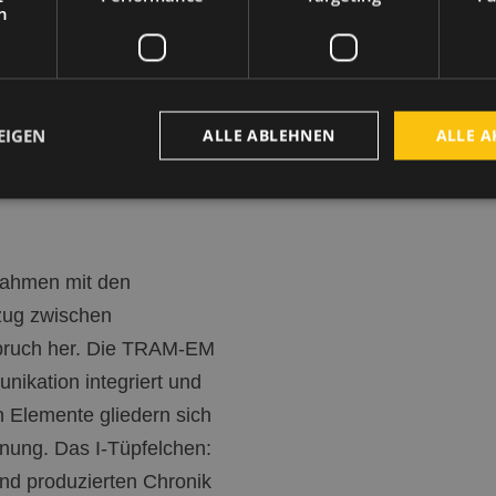
h
nden Element für das
e Jahr hinweg. Die Art und
 die Parallelität der
 Stadt- und Liniennetzplan
EIGEN
ALLE ABLEHNEN
ALLE A
 Bewegtbild und Animation
 klar definierten
fnahmen mit den
zug zwischen
spruch her. Die TRAM-EM
nikation integriert und
n Elemente gliedern sich
nung. Das I-Tüpfelchen:
und produzierten Chronik