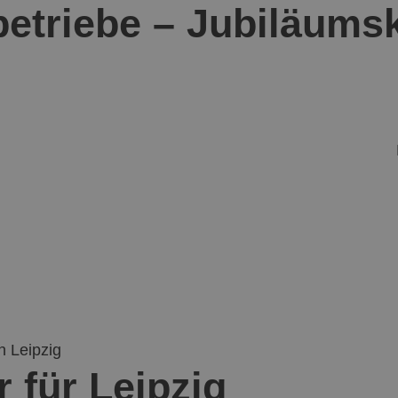
sbetriebe – Jubiläum
in Leipzig
r für Leipzig