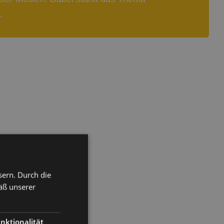
.
sern. Durch die
äß unserer
nktionalität