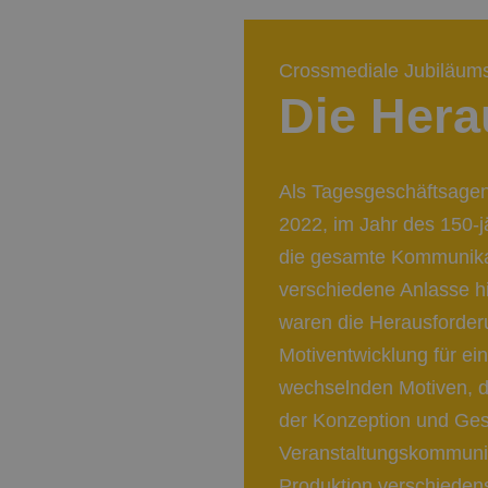
Crossmediale Jubiläums
Die Hera
Als Tagesgeschäftsagent
2022, im Jahr des 150-j
die gesamte Kommunika
verschiedene Anlasse hi
waren die Herausforder
Motiventwicklung für ei
wechselnden Motiven, 
der Konzeption und Gest
Veranstaltungskommuni
Produktion verschieden