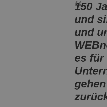
150 J
und s
und un
WEBne
es für
Unter
gehen
zurück